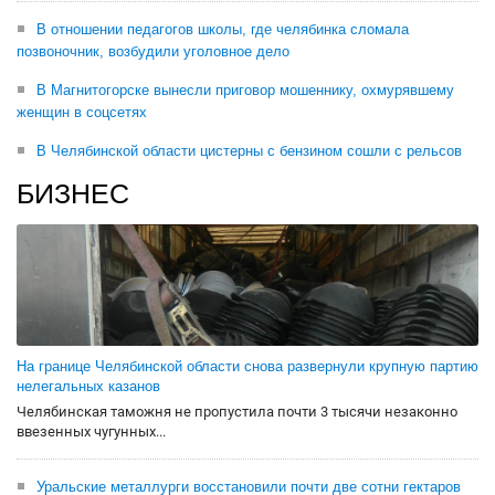
В отношении педагогов школы, где челябинка сломала
позвоночник, возбудили уголовное дело
В Магнитогорске вынесли приговор мошеннику, охмурявшему
женщин в соцсетях
В Челябинской области цистерны с бензином сошли с рельсов
БИЗНЕС
На границе Челябинской области снова развернули крупную партию
нелегальных казанов
Челябинская таможня не пропустила почти 3 тысячи незаконно
ввезенных чугунных...
Уральские металлурги восстановили почти две сотни гектаров