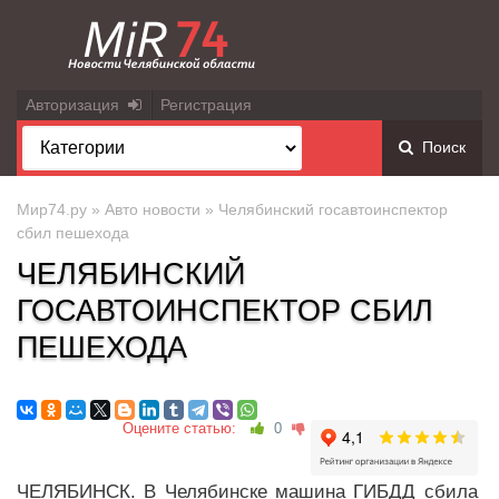
Авторизация
Регистрация
Поиск
Мир74.ру
»
Авто новости
» Челябинский госавтоинспектор
сбил пешехода
ЧЕЛЯБИНСКИЙ
ГОСАВТОИНСПЕКТОР СБИЛ
ПЕШЕХОДА
Оцените статью:
0
ЧЕЛЯБИНСК. В Челябинске машина ГИБДД сбила