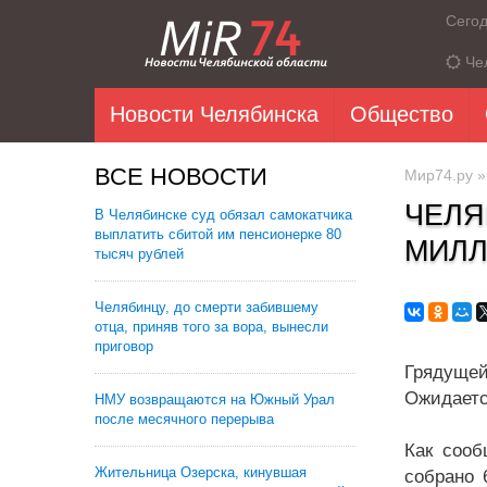
Сего
Че
Новости Челябинска
Общество
ВСЕ НОВОСТИ
Мир74.ру
ЧЕЛЯ
В Челябинске суд обязал самокатчика
выплатить сбитой им пенсионерке 80
МИЛЛ
тысяч рублей
Челябинцу, до смерти забившему
отца, приняв того за вора, вынесли
приговор
Грядуще
Ожидаетс
НМУ возвращаются на Южный Урал
после месячного перерыва
Как сооб
Жительница Озерска, кинувшая
собрано 