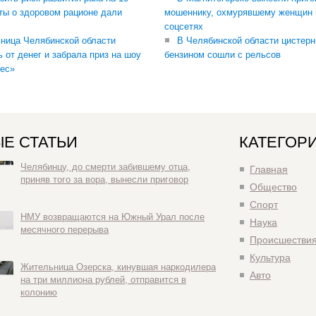
ты о здоровом рационе дали
мошеннику, охмурявшему женщин 
соцсетях
ница Челябинской области
В Челябинской области цистерн
ь от денег и забрала приз на шоу
бензином сошли с рельсов
ес»
Е СТАТЬИ
КАТЕГОР
Челябинцу, до смерти забившему отца,
Главная
приняв того за вора, вынесли приговор
Общество
Спорт
НМУ возвращаются на Южный Урал после
Наука
месячного перерыва
Происшестви
Культура
Жительница Озерска, кинувшая наркодилера
Авто
на три миллиона рублей, отправится в
колонию