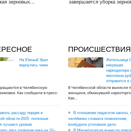
ая зерновых...
завершается уборка зернов
ЕРЕСНОЕ
ПРОИСШЕСТВИЯ
На Южный Урал
Жительница О
вернулись чижи
кинувшая
наркодилера 
миллиона руб
отправится в
вращаются в Челябинскую
В Челябинской области вынесли 
 зимовки. Как сообщили в пресс-
женщине, обманувшей наркоторго
Как...
сажать рассаду перцев в
В отношении педагогов школы, 
ой области-2025: полезные
челябинка сломала позвоночник,
я лучшего урожая
возбудили уголовное дело
зить риск развития рака на 10–
В Магнитогорске вынесли приго