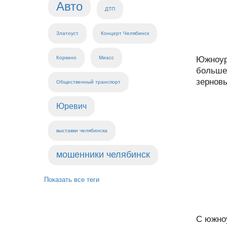
Авто
ДТП
Златоуст
Концерт Челябинск
Коркино
Миасс
Южноур
больше
зерновы
Общественный транспорт
Юревич
выставки челябинска
мошенники челябинск
Показать все теги
С южно