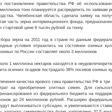
о постановление правительства РФ об использовании
 миллиона тонн планируется распределить по заявкам р
одства. Челябинская область сделала заявку на пол
угая часть зерна интервенционного фонда, предназначе
и стартовой цене 6 тысяч рублей за тонну.
сбора зерна на 2011 год в стране по данным федерал
годные условия отразились на состоянии озимых кул
озимых по России составляет около 3 миллионов
около 1 миллиона нектаров находятся в неудовлетворит
ита осенних осадков пострадало 38% посевов озимых ку
печения качества ярового сева правительство РФ в три
трат на приобретение элитных семян. Для сельхозт
инансирования из федерального бюджета на поддержк
ионов до 24 миллионов рублей. Расширен федеральны
будут выплачиваться субсидии, и увеличиваются ставк
у элитного семеноводства будет направлено 37,5 мил