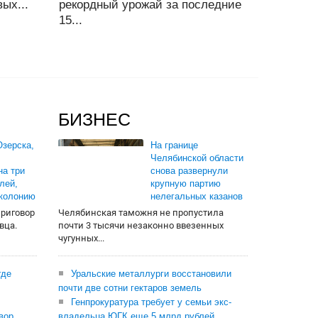
ых...
рекордный урожай за последние
15...
БИЗНЕС
зерска,
На границе
Челябинской области
на три
снова развернули
лей,
крупную партию
 колонию
нелегальных казанов
приговор
Челябинская таможня не пропустила
вца.
почти 3 тысячи незаконно ввезенных
чугунных...
где
Уральские металлурги восстановили
почти две сотни гектаров земель
Генпрокуратура требует у семьи экс-
вор
владельца ЮГК еще 5 млрд рублей