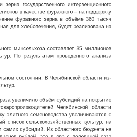
 зерна государственного интервенционного
егионов в качестве фуражного – на поддержку
учение фуражного зерна в объёме 360 тысяч
нная для хлебопечения, будет реализована на
ьного минсельхоза составляет 85 миллионов
ьтур. По результатам проведенного анализа
ельном состоянии. В Челябинской области из-
льтур.
 раза увеличило объём субсидий на покрытие
оваропроизводителей Челябинской области
у элитного семеноводства увеличиваются с
й список сельскохозяйственных культур, на
и самих субсидий. Из областного бюджета на
лионов рублей, это в два с половиной раза