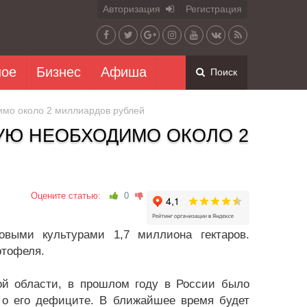
Авторизация
Регистрация
ное
Бизнес
Афиша
Поиск
имо около 2 миллиардов рублей
УЮ НЕОБХОДИМО ОКОЛО 2
Оцените статью:
0
выми культурами 1,7 миллиона гектаров.
ртофеля.
ой области, в прошлом году в России было
е о его дефиците. В ближайшее время будет