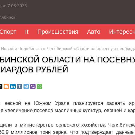
дня:
7.08.2026
лябинск
Спорт
It
Происшествия
Авто
Интерес
»
Новости Челябинска
» Челябинской области на посевную необход
БИНСКОЙ ОБЛАСТИ НА ПОСЕВН
ИАРДОВ РУБЛЕЙ
й весной на Южном Урале планируется засеять яро
я увеличение посевов масличных культур, овощей и ка
щили в министерстве сельского хозяйства Челябинск
60,9 миллионов тонн зерна, что подтверждает данны