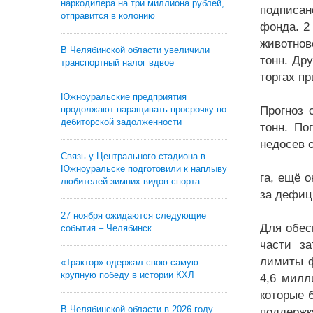
наркодилера на три миллиона рублей,
подписан
отправится в колонию
фонда. 2
животнов
В Челябинской области увеличили
тонн. Др
транспортный налог вдвое
торгах пр
Южноуральские предприятия
продолжают наращивать просрочку по
Прогноз 
дебиторской задолженности
тонн. По
недосев 
Связь у Центрального стадиона в
Южноуральске подготовили к наплыву
га, ещё 
любителей зимних видов спорта
за дефиц
27 ноября ожидаются следующие
Для обес
события – Челябинск
части за
лимиты ф
«Трактор» одержал свою самую
крупную победу в истории КХЛ
4,6 милл
которые 
В Челябинской области в 2026 году
поддержк