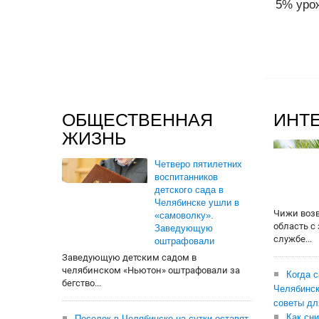
5% урож
ОБЩЕСТВЕННАЯ
ИНТ
ЖИЗНЬ
Четверо пятилетних
воспитанников
детского сада в
Челябинске ушли в
Чижи воз
«самоволку».
область с
Заведующую
службе...
оштрафовали
Заведующую детским садом в
челябинском «Ньютон» оштрафовали за
Когда 
бегство...
Челябинск
советы дл
Как сни
Поселок в Челябинске на сутки оставят