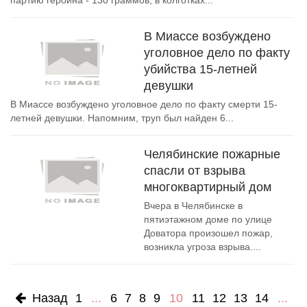
партию героина - 130 граммов, в колготках...
В Миассе возбуждено
уголовное дело по факту
убийства 15-летней
девушки
В Миассе возбуждено уголовное дело по факту смерти 15-
летней девушки. Напомним, труп был найден 6...
Челябинские пожарные
спасли от взрыва
многоквартирный дом
Вчера в Челябинске в
пятиэтажном доме по улице
Доватора произошел пожар,
возникла угроза взрыва....
Назад
1
...
6
7
8
9
10
11
12
13
14
...