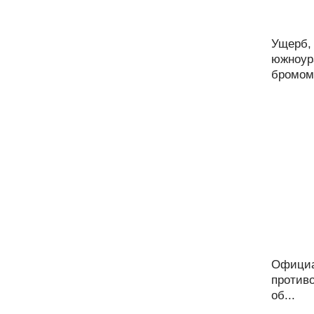
Ущерб,
южноур
бромом,
Официа
против
об...