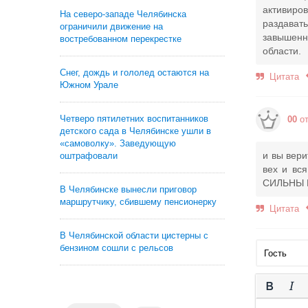
активиро
На северо-западе Челябинска
раздават
ограничили движение на
завышенн
востребованном перекрестке
области.
Снег, дождь и гололед остаются на
Цитата
Южном Урале
Четверо пятилетних воспитанников
00
от
детского сада в Челябинске ушли в
«самоволку». Заведующую
и вы вери
оштрафовали
вех и вся
СИЛЬНЫ Р
В Челябинске вынесли приговор
маршрутчику, сбившему пенсионерку
Цитата
В Челябинской области цистерны с
бензином сошли с рельсов