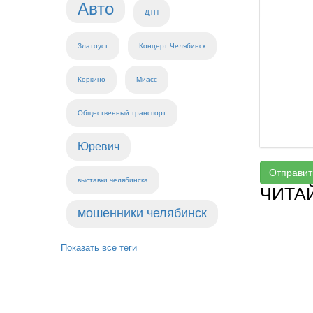
Авто
ДТП
Златоуст
Концерт Челябинск
Коркино
Миасс
Общественный транспорт
Юревич
Отправит
выставки челябинска
ЧИТА
мошенники челябинск
Показать все теги