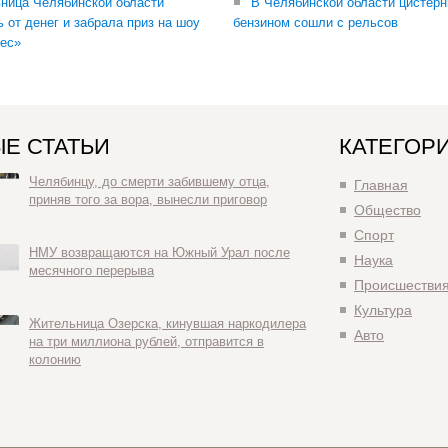
ница Челябинской области
В Челябинской области цистерн
ь от денег и забрала приз на шоу
бензином сошли с рельсов
ес»
Е СТАТЬИ
КАТЕГОР
Челябинцу, до смерти забившему отца,
Главная
приняв того за вора, вынесли приговор
Общество
Спорт
НМУ возвращаются на Южный Урал после
Наука
месячного перерыва
Происшестви
Культура
Жительница Озерска, кинувшая наркодилера
Авто
на три миллиона рублей, отправится в
колонию