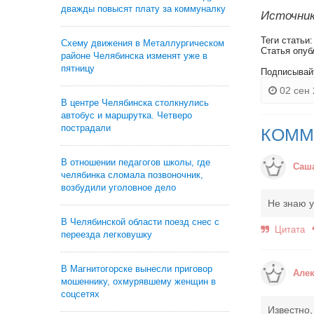
дважды повысят плату за коммуналку
Источник
Теги статьи
Схему движения в Металлургическом
Статья опуб
районе Челябинска изменят уже в
пятницу
Подписывай
02 сен 
В центре Челябинска столкнулись
автобус и маршрутка. Четверо
пострадали
КОММ
В отношении педагогов школы, где
Саш
челябинка сломала позвоночник,
возбудили уголовное дело
Не знаю у
В Челябинской области поезд снес с
Цитата
переезда легковушку
В Магнитогорске вынесли приговор
Алек
мошеннику, охмурявшему женщин в
соцсетях
Известно