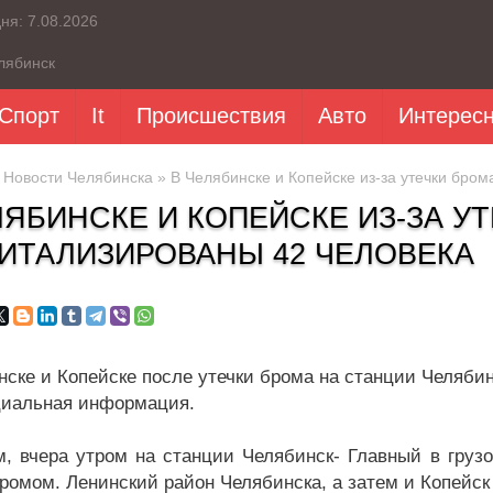
дня:
7.08.2026
лябинск
Спорт
It
Происшествия
Авто
Интерес
»
Новости Челябинска
» В Челябинске и Копейске из-за утечки бром
ЛЯБИНСКЕ И КОПЕЙСКЕ ИЗ-ЗА У
ИТАЛИЗИРОВАНЫ 42 ЧЕЛОВЕКА
нске и Копейске после утечки брома на станции Челябин
иальная информация.
, вчера утром на станции Челябинск- Главный в грузо
ромом. Ленинский район Челябинска, а затем и Копейск 