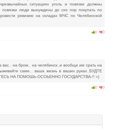
 чрезвычайных ситуациях уголь и повязки должны
и повязки люди вынуждены до сих пор покупать по
провести ревизию на складах МЧС по Челябинской
0
0
 вас.. на бром.. на челябинск..и вообще им срать на
выживайте сами... ваша жизнь в ваших руках..БУДТЕ
ДЕЙТЕСЬ НА ПОМОШЬ-ОСОЬЕННО ГОСУДАРСТВА-!! =)
0
0