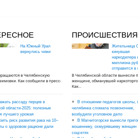
ЕРЕСНОЕ
ПРОИСШЕСТВИЯ
На Южный Урал
Жительница О
вернулись чижи
кинувшая
наркодилера 
миллиона руб
отправится в
вращаются в Челябинскую
В Челябинской области вынесли 
 зимовки. Как сообщили в пресс-
женщине, обманувшей наркоторго
Как...
сажать рассаду перцев в
В отношении педагогов школы, 
ой области-2025: полезные
челябинка сломала позвоночник,
я лучшего урожая
возбудили уголовное дело
зить риск развития рака на 10–
В Магнитогорске вынесли приго
ты о здоровом рационе дали
мошеннику, охмурявшему женщин 
соцсетях