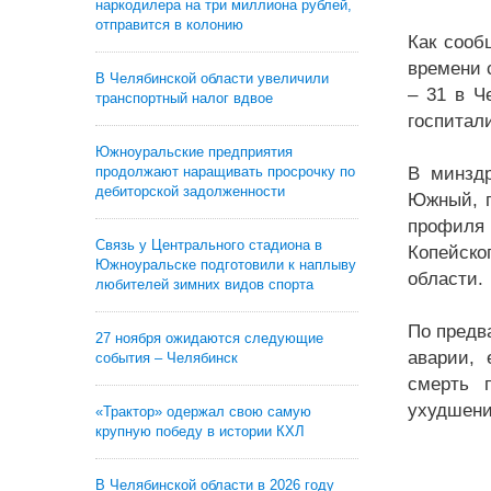
наркодилера на три миллиона рублей,
отправится в колонию
Как сооб
времени 
В Челябинской области увеличили
– 31 в Ч
транспортный налог вдвое
госпитал
Южноуральские предприятия
продолжают наращивать просрочку по
В минздр
дебиторской задолженности
Южный, п
профиля 
Связь у Центрального стадиона в
Копейско
Южноуральске подготовили к наплыву
области.
любителей зимних видов спорта
По предв
27 ноября ожидаются следующие
аварии, 
события – Челябинск
смерть 
ухудшение
«Трактор» одержал свою самую
крупную победу в истории КХЛ
В Челябинской области в 2026 году