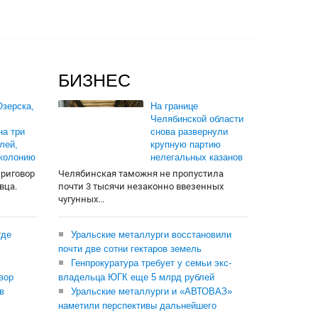
БИЗНЕС
зерска,
На границе
Челябинской области
на три
снова развернули
лей,
крупную партию
 колонию
нелегальных казанов
приговор
Челябинская таможня не пропустила
вца.
почти 3 тысячи незаконно ввезенных
чугунных...
где
Уральские металлурги восстановили
почти две сотни гектаров земель
Генпрокуратура требует у семьи экс-
вор
владельца ЮГК еще 5 млрд рублей
в
Уральские металлурги и «АВТОВАЗ»
наметили перспективы дальнейшего