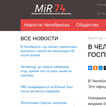
Сего
Че
Новости Челябинска
Общество
ВСЕ НОВОСТИ
Мир74.ру
В ЧЕ
В Челябинске суд обязал самокатчика
выплатить сбитой им пенсионерке 80
ГОСП
тысяч рублей
Челябинцу, до смерти забившему
отца, приняв того за вора, вынесли
приговор
В Челяби
Это офиц
НМУ возвращаются на Южный Урал
после месячного перерыва
Напомним
Жительница Озерска, кинувшая
жидким б