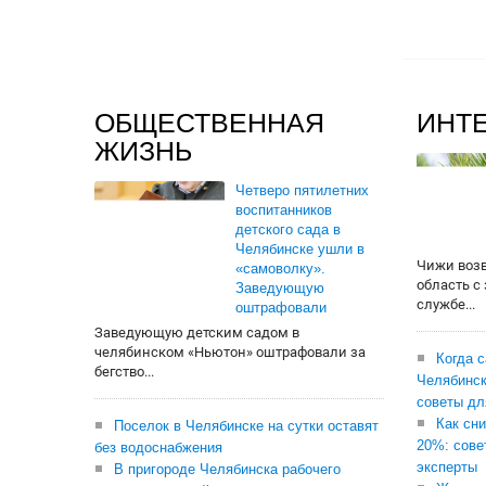
ОБЩЕСТВЕННАЯ
ИНТ
ЖИЗНЬ
Четверо пятилетних
воспитанников
детского сада в
Челябинске ушли в
Чижи воз
«самоволку».
область с
Заведующую
службе...
оштрафовали
Заведующую детским садом в
челябинском «Ньютон» оштрафовали за
Когда 
бегство...
Челябинск
советы дл
Как сни
Поселок в Челябинске на сутки оставят
20%: сове
без водоснабжения
эксперты
В пригороде Челябинска рабочего