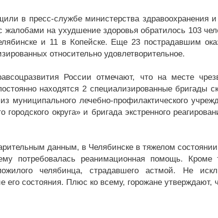
щили в пресс-службе министерства здравоохранения и 
с жалобами на ухудшение здоровья обратилось 103 чело
елябинске и 11 в Копейске. Еще 23 пострадавшим ок
изированных относительно удовлетворительное.
авсоцразвития России отмечают, что на месте чрез
остоянно находятся 2 специализированные бригады с
из муниципального лечебно-профилактического учреж
го городского округа» и бригада экстренного реагиров
арительным данным, в Челябинске в тяжелом состоянии
ему потребовалась реанимационная помощь. Кроме 
пожилого челябинца, страдавшего астмой. Не искл
 его состояния. Плюс ко всему, горожане утверждают, ч