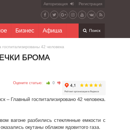
Авторизация
Регистрация
ное
Бизнес
Афиша
Поиск
а госпитализированы 42 человека
ТЕЧКИ БРОМА
Оцените статью:
0
ск – Главный госпитализировано 42 человека.
вом вагоне разбились стеклянные емкости с
оказались окутаны облаком ядовитого газа.