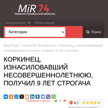
Авторизация
Регистрация
Поиск
Мир74.ру
»
Новости Челябинска
» Коркинец, изнасиловавший
несовершеннолетнюю, получил 9 лет строгача
КОРКИНЕЦ,
ИЗНАСИЛОВАВШИЙ
НЕСОВЕРШЕННОЛЕТНЮЮ,
ПОЛУЧИЛ 9 ЛЕТ СТРОГАЧА
Оцените статью:
0