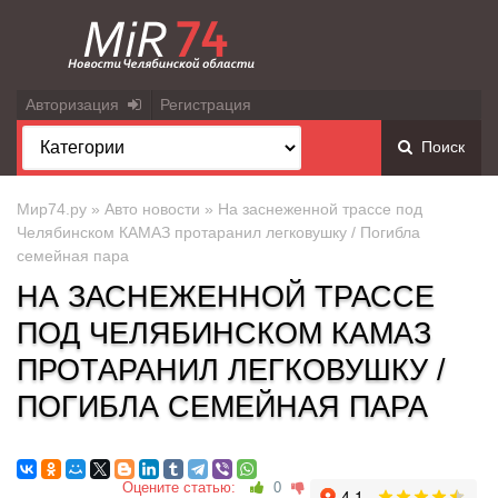
Авторизация
Регистрация
Поиск
Мир74.ру
»
Авто новости
» На заснеженной трассе под
Челябинском КАМАЗ протаранил легковушку / Погибла
семейная пара
НА ЗАСНЕЖЕННОЙ ТРАССЕ
ПОД ЧЕЛЯБИНСКОМ КАМАЗ
ПРОТАРАНИЛ ЛЕГКОВУШКУ /
ПОГИБЛА СЕМЕЙНАЯ ПАРА
Оцените статью:
0