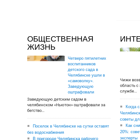
ОБЩЕСТВЕННАЯ
ИНТ
ЖИЗНЬ
Четверо пятилетних
воспитанников
детского сада в
Челябинске ушли в
Чижи воз
«самоволку».
область с
Заведующую
службе...
оштрафовали
Заведующую детским садом в
челябинском «Ньютон» оштрафовали за
Когда 
бегство...
Челябинск
советы дл
Как сни
Поселок в Челябинске на сутки оставят
20%: сове
без водоснабжения
эксперты
В пригороде Челябинска рабочего