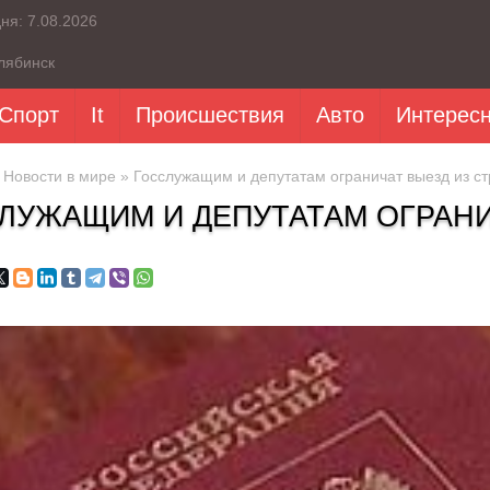
дня:
7.08.2026
лябинск
Спорт
It
Происшествия
Авто
Интерес
»
Новости в мире
» Госслужащим и депутатам ограничат выезд из с
ЛУЖАЩИМ И ДЕПУТАТАМ ОГРАНИ