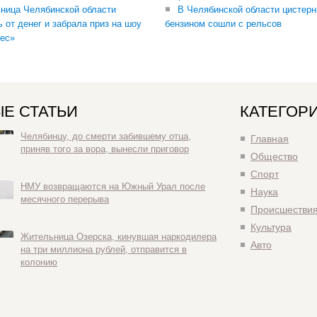
ница Челябинской области
В Челябинской области цистерн
ь от денег и забрала приз на шоу
бензином сошли с рельсов
ес»
Е СТАТЬИ
КАТЕГОР
Челябинцу, до смерти забившему отца,
Главная
приняв того за вора, вынесли приговор
Общество
Спорт
НМУ возвращаются на Южный Урал после
Наука
месячного перерыва
Происшестви
Культура
Жительница Озерска, кинувшая наркодилера
Авто
на три миллиона рублей, отправится в
колонию