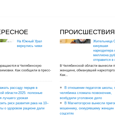
ЕРЕСНОЕ
ПРОИСШЕСТВИЯ
На Южный Урал
Жительница О
вернулись чижи
кинувшая
наркодилера 
миллиона руб
отправится в
вращаются в Челябинскую
В Челябинской области вынесли 
 зимовки. Как сообщили в пресс-
женщине, обманувшей наркоторго
Как...
сажать рассаду перцев в
В отношении педагогов школы, 
ой области-2025: полезные
челябинка сломала позвоночник,
я лучшего урожая
возбудили уголовное дело
зить риск развития рака на 10–
В Магнитогорске вынесли приго
ты о здоровом рационе дали
мошеннику, охмурявшему женщин 
соцсетях