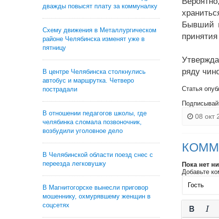
Вероятно
дважды повысят плату за коммуналку
хранитьс
Бывший в
Схему движения в Металлургическом
принятия
районе Челябинска изменят уже в
пятницу
Утвержда
ряду чин
В центре Челябинска столкнулись
автобус и маршрутка. Четверо
Статья опуб
пострадали
Подписывай
В отношении педагогов школы, где
08 окт 
челябинка сломала позвоночник,
возбудили уголовное дело
КОММ
В Челябинской области поезд снес с
переезда легковушку
Пока нет н
Добавьте ко
В Магнитогорске вынесли приговор
мошеннику, охмурявшему женщин в
соцсетях