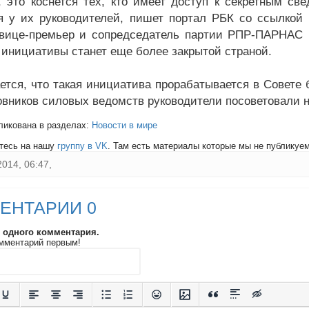
, это коснется тех, кто имеет доступ к секретным св
я у их руководителей, пишет портал РБК со ссылкой 
ице-премьер и сопредседатель партии РПР-ПАРНАС Б
 инициативы станет еще более закрытой страной.
ется, что такая инициатива прорабатывается в Совете 
овников силовых ведомств руководители посоветовали 
ликована в разделах:
Новости в мире
тесь на нашу
группу в VK
. Там есть материалы которые мы не публикуем 
2014, 06:47,
ЕНТАРИИ 0
и одного комментария.
мментарий первым!