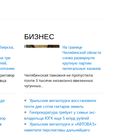
БИЗНЕС
зерска,
На границе
Челябинской области
на три
снова развернули
лей,
крупную партию
 колонию
нелегальных казанов
приговор
Челябинская таможня не пропустила
вца.
почти 3 тысячи незаконно ввезенных
чугунных...
где
Уральские металлурги восстановили
почти две сотни гектаров земель
Генпрокуратура требует у семьи экс-
вор
владельца ЮГК еще 5 млрд рублей
в
Уральские металлурги и «АВТОВАЗ»
наметили перспективы дальнейшего