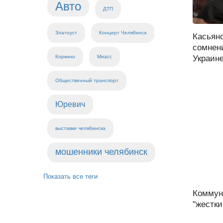
Авто
ДТП
Златоуст
Концерт Челябинск
Касьяно
сомнен
Украине
Коркино
Миасс
Общественный транспорт
Юревич
выставки челябинска
мошенники челябинск
Показать все теги
Коммун
"жестки