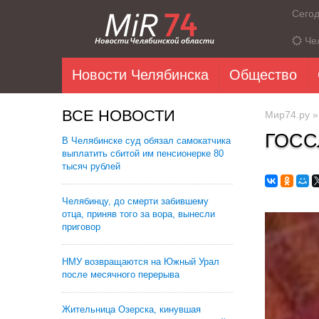
Сего
Че
Новости Челябинска
Общество
ВСЕ НОВОСТИ
Мир74.ру
ГОСС
В Челябинске суд обязал самокатчика
выплатить сбитой им пенсионерке 80
тысяч рублей
Челябинцу, до смерти забившему
отца, приняв того за вора, вынесли
приговор
НМУ возвращаются на Южный Урал
после месячного перерыва
Жительница Озерска, кинувшая