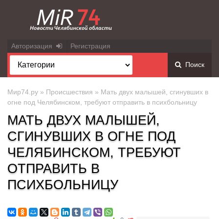
Авторизация
Регистрация
Поиск
Мир74.ру
»
Происшествия
» Мать двух малышей, сгинувших в
огне под Челябинском, требуют отправить в психбольницу
МАТЬ ДВУХ МАЛЫШЕЙ,
СГИНУВШИХ В ОГНЕ ПОД
ЧЕЛЯБИНСКОМ, ТРЕБУЮТ
ОТПРАВИТЬ В
ПСИХБОЛЬНИЦУ