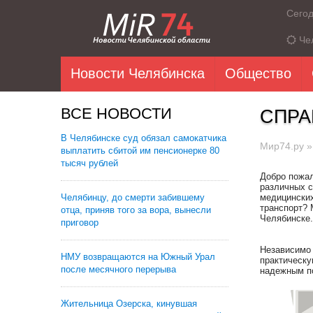
Сего
Че
Новости Челябинска
Общество
ВСЕ НОВОСТИ
СПРА
В Челябинске суд обязал самокатчика
Мир74.ру
выплатить сбитой им пенсионерке 80
тысяч рублей
Добро пожал
различных с
Челябинцу, до смерти забившему
медицинских
транспорт? 
отца, приняв того за вора, вынесли
Челябинске.
приговор
Независимо 
НМУ возвращаются на Южный Урал
практическ
после месячного перерыва
надежным по
Жительница Озерска, кинувшая