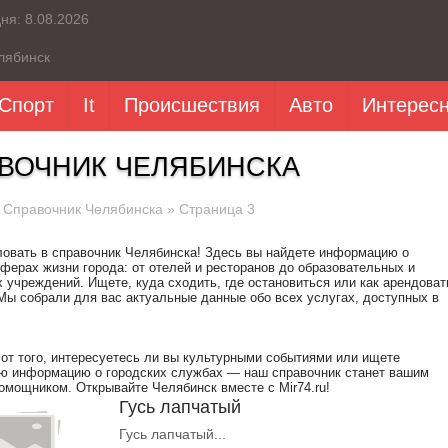
дня:
8.08.2026
лябинск
Спорт
It
Происшествия
Авто
Интерес
ВОЧНИК ЧЕЛЯБИНСКА
»
Справочник Челябинска
» Страница 3
овать в справочник Челябинска! Здесь вы найдете информацию о
ферах жизни города: от отелей и ресторанов до образовательных и
 учреждений. Ищете, куда сходить, где остановиться или как арендоват
Мы собрали для вас актуальные данные обо всех услугах, доступных в
от того, интересуетесь ли вы культурными событиями или ищете
ую информацию о городских службах — наш справочник станет вашим
мощником. Открывайте Челябинск вместе с Mir74.ru!
Гусь лапчатый
Гусь лапчатый...