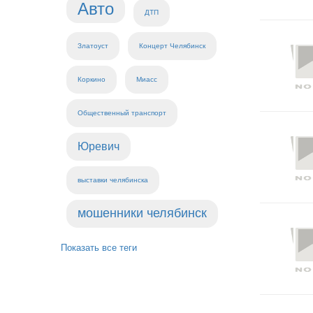
Авто
ДТП
Златоуст
Концерт Челябинск
Коркино
Миасс
Общественный транспорт
Юревич
выставки челябинска
мошенники челябинск
Показать все теги