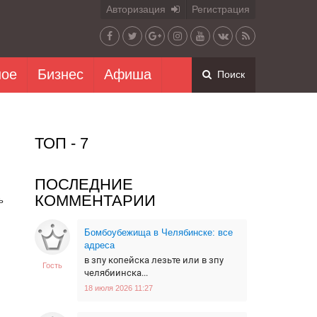
Авторизация
Регистрация
ное
Бизнес
Афиша
Поиск
ТОП - 7
ПОСЛЕДНИЕ
КОММЕНТАРИИ
ь
Бомбоубежища в Челябинске: все
адреса
в зпу копейска лезьте или в зпу
Гость
челябиинска...
18 июля 2026 11:27