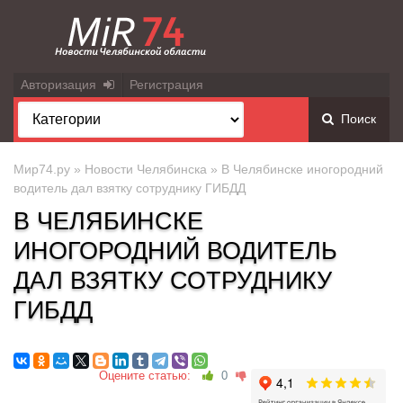
Авторизация
Регистрация
Поиск
Мир74.ру
»
Новости Челябинска
» В Челябинске иногородний
водитель дал взятку сотруднику ГИБДД
В ЧЕЛЯБИНСКЕ
ИНОГОРОДНИЙ ВОДИТЕЛЬ
ДАЛ ВЗЯТКУ СОТРУДНИКУ
ГИБДД
Оцените статью:
0