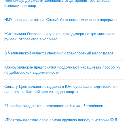
Челябинцу, до смерти забившему отца, приняв того за вора,
вынесли приговор
НМУ возвращаются на Южный Урал после месячного перерыва
Жительница Озерска, кинувшая наркодилера на три миллиона
рублей, отправится в колонию
В Челябинской области увеличили транспортный налог вдвое
Южноуральские предприятия продолжают наращивать просрочку
по дебиторской задолженности
Связь у Центрального стадиона в Южноуральске подготовили к
наплыву любителей зимних видов спорта
27 ноября ожидаются следующие события – Челябинск
«Трактор» одержал свою самую крупную победу в истории КХЛ