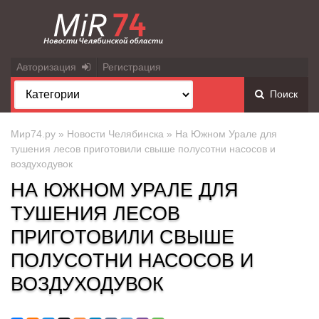
Авторизация
Регистрация
Поиск
Мир74.ру
»
Новости Челябинска
» На Южном Урале для
тушения лесов приготовили свыше полусотни насосов и
воздуходувок
НА ЮЖНОМ УРАЛЕ ДЛЯ
ТУШЕНИЯ ЛЕСОВ
ПРИГОТОВИЛИ СВЫШЕ
ПОЛУСОТНИ НАСОСОВ И
ВОЗДУХОДУВОК