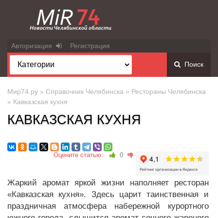
Авторизация
Регистрация
Поиск
Мир74.ру
»
Справочник Челябинска
»
Рестораны Челябинска
» Кавказская кухня
КАВКАЗСКАЯ КУХНЯ
Оцените статью:
0
Жаркий аромат яркой жизни наполняет ресторан
«Кавказская кухня». Здесь царит таинственная и
праздничная атмосфера набережной курортного
южного города, слышится аромат сочного жареного