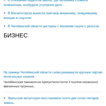
В отношении педагогов школы, где челябинка сломала
позвоночник, возбудили уголовное дело
В Магнитогорске вынесли приговор мошеннику, охмурявшему
женщин в соцсетях
В Челябинской области цистерны с бензином сошли с рельсов
БИЗНЕС
На границе Челябинской области снова развернули крупную партию
нелегальных казанов
Челябинская таможня не пропустила почти 3 тысячи незаконно
ввезенных чугунных...
Уральские металлурги восстановили почти две сотни гектаров
земель