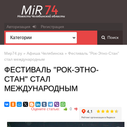
Авторизация
Регистрация
Поиск
Мир74.ру
»
Афиша Челябинска
» Фестиваль "Рок-Этно-Стан"
стал международным
ФЕСТИВАЛЬ "РОК-ЭТНО-
СТАН" СТАЛ
МЕЖДУНАРОДНЫМ
Оцените статью:
0