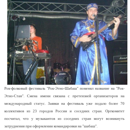
Рок-фолковый фестиваль "Рок-Этно-Шабаш" поменял название на "Рок-
Этно-Стан". Смена имени связана с претензией организаторов на
международный статус. Заявки на фестиваль уже подало более 70
коллективов из 23 городов России и соседних стран. Оргкомитет
посчитал, что у музыкантов из соседних стран могут возникнуть
затруднения при оформлении командировки на "шабаш".