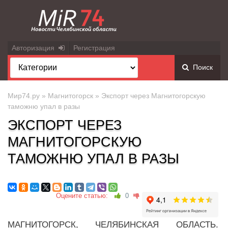
Авторизация
Регистрация
Поиск
Мир74.ру
»
Магнитогорск
» Экспорт через Магнитогорскую
таможню упал в разы
ЭКСПОРТ ЧЕРЕЗ
МАГНИТОГОРСКУЮ
ТАМОЖНЮ УПАЛ В РАЗЫ
Оцените статью:
0
МАГНИТОГОРСК, ЧЕЛЯБИНСКАЯ ОБЛАСТЬ.