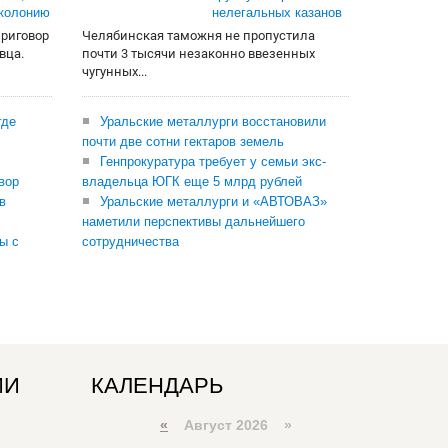
 колонию
нелегальных казанов
приговор
Челябинская таможня не пропустила
вца.
почти 3 тысячи незаконно ввезенных
чугунных...
где
Уральские металлурги восстановили
почти две сотни гектаров земель
Генпрокуратура требует у семьи экс-
вор
владельца ЮГК еще 5 млрд рублей
в
Уральские металлурги и «АВТОВАЗ»
наметили перспективы дальнейшего
ы с
сотрудничества
ИИ
КАЛЕНДАРЬ
«
Август 2026 »