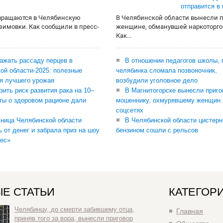
отправится в
вращаются в Челябинскую
В Челябинской области вынесли 
 зимовки. Как сообщили в пресс-
женщине, обманувшей наркоторго
Как...
сажать рассаду перцев в
В отношении педагогов школы, 
ой области-2025: полезные
челябинка сломала позвоночник,
я лучшего урожая
возбудили уголовное дело
зить риск развития рака на 10–
В Магнитогорске вынесли приго
ты о здоровом рационе дали
мошеннику, охмурявшему женщин 
соцсетях
ница Челябинской области
В Челябинской области цистерн
ь от денег и забрала приз на шоу
бензином сошли с рельсов
ес»
Е СТАТЬИ
КАТЕГОР
Челябинцу, до смерти забившему отца,
Главная
приняв того за вора, вынесли приговор