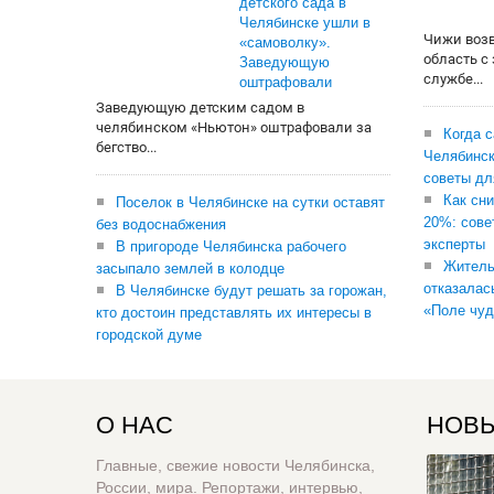
детского сада в
Челябинске ушли в
Чижи воз
«самоволку».
область с
Заведующую
службе...
оштрафовали
Заведующую детским садом в
челябинском «Ньютон» оштрафовали за
Когда 
бегство...
Челябинск
советы дл
Как сни
Поселок в Челябинске на сутки оставят
20%: сове
без водоснабжения
эксперты
В пригороде Челябинска рабочего
Житель
засыпало землей в колодце
отказалас
В Челябинске будут решать за горожан,
«Поле чуд
кто достоин представлять их интересы в
городской думе
О НАС
НОВЫ
Главные, свежие новости Челябинска,
России, мира. Репортажи, интервью,