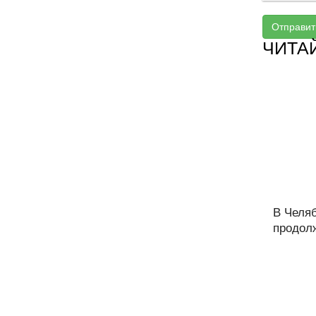
Отправит
ЧИТА
В Челя
продолж