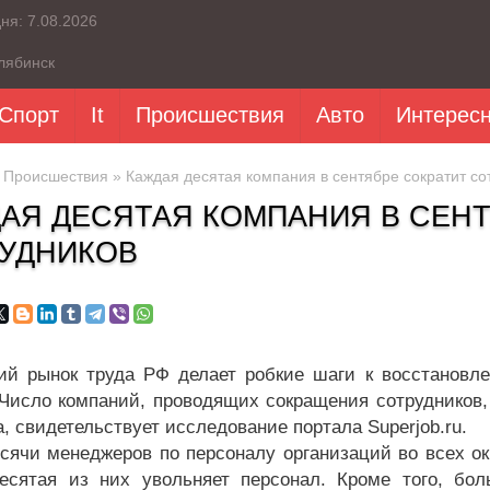
дня:
7.08.2026
лябинск
Спорт
It
Происшествия
Авто
Интерес
»
Происшествия
» Каждая десятая компания в сентябре сократит со
АЯ ДЕСЯТАЯ КОМПАНИЯ В СЕНТ
УДНИКОВ
ий рынок труда РФ делает робкие шаги к восстановле
 Число компаний, проводящих сокращения сотрудников
а, свидетельствует исследование портала Superjob.ru.
сячи менеджеров по персоналу организаций во всех окр
есятая из них увольняет персонал. Кроме того, бо