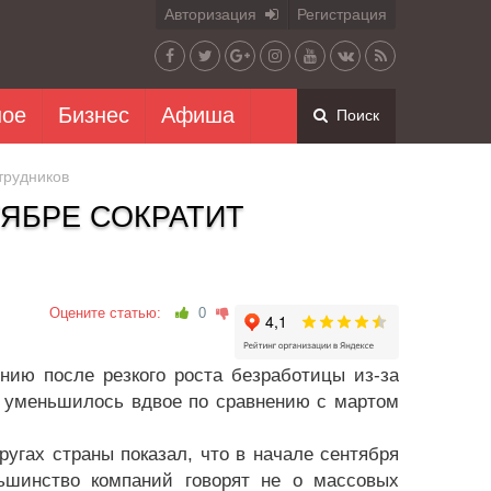
Авторизация
Регистрация
ное
Бизнес
Афиша
Поиск
трудников
ЯБРЕ СОКРАТИТ
Оцените статью:
0
нию после резкого роста безработицы из-за
, уменьшилось вдвое по сравнению с мартом
угах страны показал, что в начале сентября
льшинство компаний говорят не о массовых