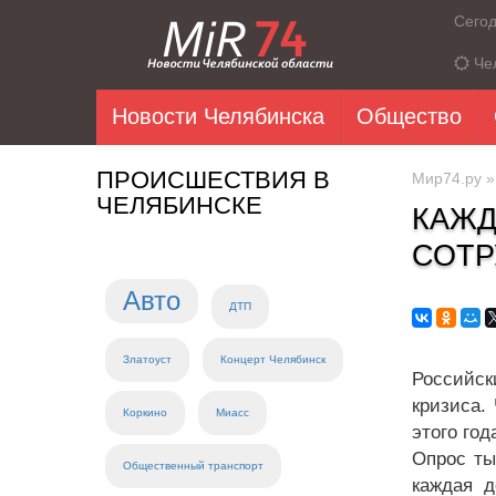
Сего
Че
Новости Челябинска
Общество
ПРОИСШЕСТВИЯ В
Мир74.ру
ЧЕЛЯБИНСКЕ
КАЖД
СОТР
Авто
ДТП
Златоуст
Концерт Челябинск
Российск
кризиса.
Коркино
Миасс
этого год
Опрос ты
Общественный транспорт
каждая д