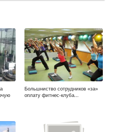
ка
Большниство сотрудников «за»
очую
оплату фитнес-клуба...