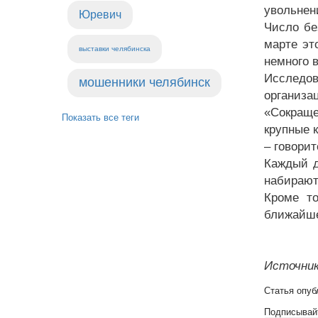
увольнен
Юревич
Число бе
марте эт
выставки челябинска
немного 
Исследо
мошенники челябинск
организац
«Сокраще
Показать все теги
крупные 
– говори
Каждый д
набирают
Кроме т
ближайше
Источник
Статья опуб
Подписывай