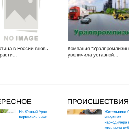
отица в России вновь
Компания "Уралпромлизин
расти...
увеличила уставной...
ЕРЕСНОЕ
ПРОИСШЕСТВИЯ
На Южный Урал
Жительница О
вернулись чижи
кинувшая
наркодилера 
миллиона руб