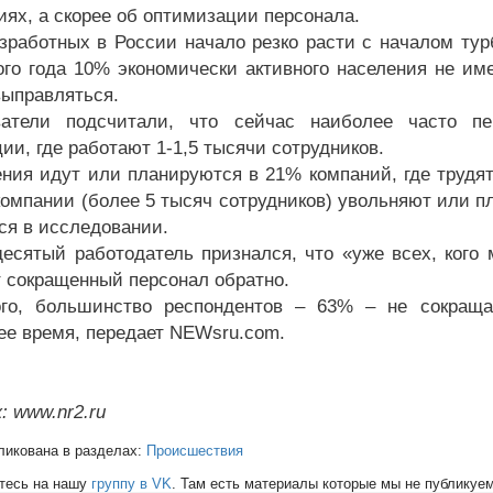
иях, а скорее об оптимизации персонала.
зработных в России начало резко расти с началом тур
ого года 10% экономически активного населения не име
выправляться.
ватели подсчитали, что сейчас наиболее часто пе
ии, где работают 1-1,5 тысячи сотрудников.
ния идут или планируются в 21% компаний, где трудятс
компании (более 5 тысяч сотрудников) увольняют или п
тся в исследовании.
есятый работодатель признался, что «уже всех, кого 
 сокращенный персонал обратно.
ого, большинство респондентов – 63% – не сокращ
е время, передает NEWsru.com.
: www.nr2.ru
ликована в разделах:
Происшествия
тесь на нашу
группу в VK
. Там есть материалы которые мы не публикуем 