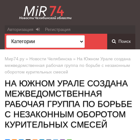
Авторизация
Регистрация
Поиск
Мир74.ру
»
Новости Челябинска
» На Южном Урале создана
межведомственная рабочая группа по борьбе с незаконным
оборотом курительных смесей
НА ЮЖНОМ УРАЛЕ СОЗДАНА
МЕЖВЕДОМСТВЕННАЯ
РАБОЧАЯ ГРУППА ПО БОРЬБЕ
С НЕЗАКОННЫМ ОБОРОТОМ
КУРИТЕЛЬНЫХ СМЕСЕЙ