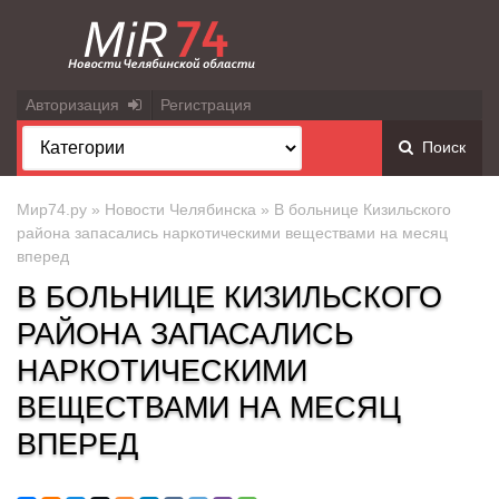
Авторизация
Регистрация
Поиск
Мир74.ру
»
Новости Челябинска
» В больнице Кизильского
района запасались наркотическими веществами на месяц
вперед
В БОЛЬНИЦЕ КИЗИЛЬСКОГО
РАЙОНА ЗАПАСАЛИСЬ
НАРКОТИЧЕСКИМИ
ВЕЩЕСТВАМИ НА МЕСЯЦ
ВПЕРЕД