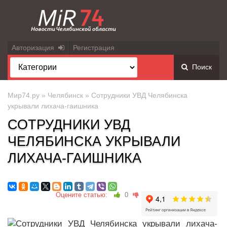
Авторизация
Регистрация
Поиск
Мир74.ру
»
Челябинск
» Сотрудники УВД Челябинска
укрывали лихача-гаишника
СОТРУДНИКИ УВД
ЧЕЛЯБИНСКА УКРЫВАЛИ
ЛИХАЧА-ГАИШНИКА
Оцените статью:
0