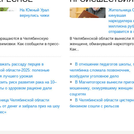
На Южный Урал
Жительница О
вернулись чижи
кинувшая
наркодилера 
миллиона руб
отправится в
вращаются в Челябинскую
В Челябинской области вынесли 
 зимовки. Как сообщили в пресс-
женщине, обманувшей наркоторго
Как...
сажать рассаду перцев в
В отношении педагогов школы, 
ой области-2025: полезные
челябинка сломала позвоночник,
я лучшего урожая
возбудили уголовное дело
зить риск развития рака на 10–
В Магнитогорске вынесли приго
ты о здоровом рационе дали
мошеннику, охмурявшему женщин 
соцсетях
ница Челябинской области
В Челябинской области цистерн
ь от денег и забрала приз на шоу
бензином сошли с рельсов
ес»