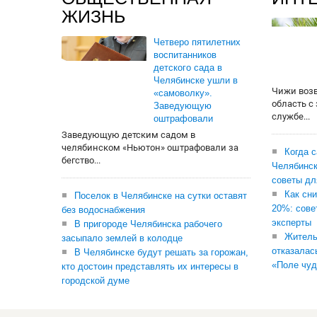
ЖИЗНЬ
Четверо пятилетних
воспитанников
детского сада в
Челябинске ушли в
Чижи воз
«самоволку».
область с
Заведующую
службе...
оштрафовали
Заведующую детским садом в
челябинском «Ньютон» оштрафовали за
Когда 
бегство...
Челябинск
советы дл
Как сни
Поселок в Челябинске на сутки оставят
20%: сове
без водоснабжения
эксперты
В пригороде Челябинска рабочего
Житель
засыпало землей в колодце
отказалас
В Челябинске будут решать за горожан,
«Поле чуд
кто достоин представлять их интересы в
городской думе