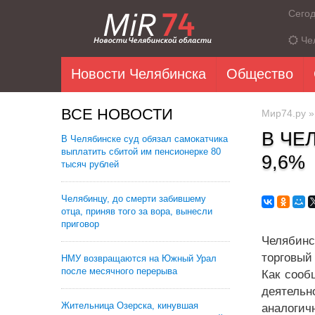
Сего
Че
Новости Челябинска
Общество
ВСЕ НОВОСТИ
Мир74.ру
В ЧЕ
В Челябинске суд обязал самокатчика
выплатить сбитой им пенсионерке 80
9,6%
тысяч рублей
Челябинцу, до смерти забившему
отца, приняв того за вора, вынесли
приговор
Челябинс
торговый 
НМУ возвращаются на Южный Урал
после месячного перерыва
Как сооб
деятельн
Жительница Озерска, кинувшая
аналогич