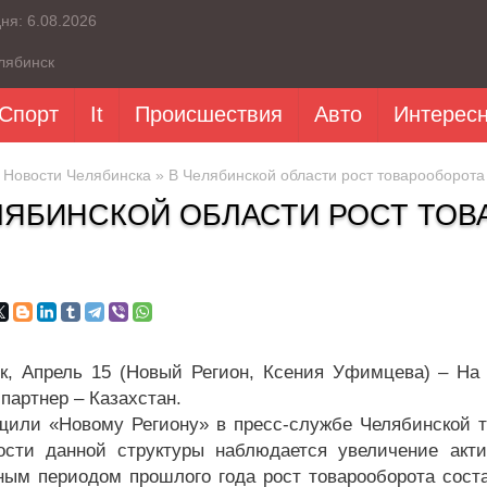
дня:
6.08.2026
лябинск
Спорт
It
Происшествия
Авто
Интерес
»
Новости Челябинска
» В Челябинской области рост товарооборота
ЛЯБИНСКОЙ ОБЛАСТИ РОСТ ТО
к, Апрель 15 (Новый Регион, Ксения Уфимцева) – На
партнер – Казахстан.
щили «Новому Региону» в пресс-службе Челябинской та
ости данной структуры наблюдается увеличение акт
ным периодом прошлого года рост товарооборота соста