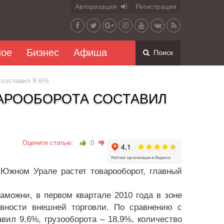
Авторизация
Регистрация
ное
Бизнес
Афиша
Поиск
 составил 9,6%
ВАРООБОРОТА СОСТАВИЛ
Оцените статью:
0
 Южном Урале растет товарооборот, главный
можни, в первом квартале 2010 года в зоне
ивности внешней торговли. По сравнению с
вил 9,6%, грузооборота – 18,9%, количество