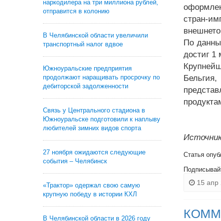
наркодилера на три миллиона рублей,
оформлен
отправится в колонию
стран-и
внешнето
В Челябинской области увеличили
По данны
транспортный налог вдвое
достиг 1
Крупнейш
Южноуральские предприятия
продолжают наращивать просрочку по
Бельгия
дебиторской задолженности
предста
продукта
Связь у Центрального стадиона в
Южноуральске подготовили к наплыву
любителей зимних видов спорта
Источник
27 ноября ожидаются следующие
Статья опуб
события – Челябинск
Подписывай
15 апр 
«Трактор» одержал свою самую
крупную победу в истории КХЛ
КОММ
В Челябинской области в 2026 году