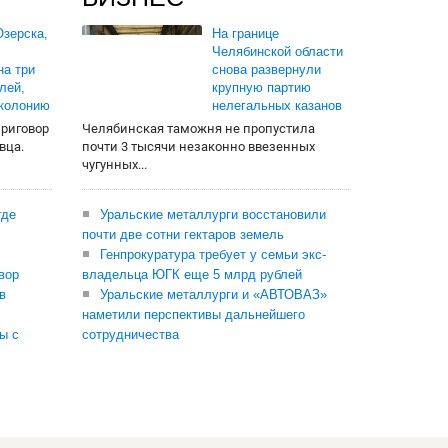
зерска,
На границе
Челябинской области
на три
снова развернули
лей,
крупную партию
 колонию
нелегальных казанов
приговор
Челябинская таможня не пропустила
вца.
почти 3 тысячи незаконно ввезенных
чугунных...
где
Уральские металлурги восстановили
почти две сотни гектаров земель
Генпрокуратура требует у семьи экс-
вор
владельца ЮГК еще 5 млрд рублей
в
Уральские металлурги и «АВТОВАЗ»
наметили перспективы дальнейшего
ы с
сотрудничества