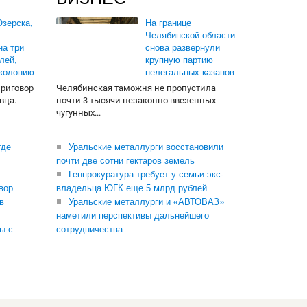
зерска,
На границе
Челябинской области
на три
снова развернули
лей,
крупную партию
 колонию
нелегальных казанов
приговор
Челябинская таможня не пропустила
вца.
почти 3 тысячи незаконно ввезенных
чугунных...
где
Уральские металлурги восстановили
почти две сотни гектаров земель
Генпрокуратура требует у семьи экс-
вор
владельца ЮГК еще 5 млрд рублей
в
Уральские металлурги и «АВТОВАЗ»
наметили перспективы дальнейшего
ы с
сотрудничества