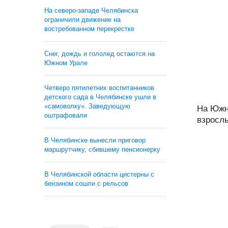
На северо-западе Челябинска
ограничили движение на
востребованном перекрестке
Снег, дождь и гололед остаются на
Южном Урале
Четверо пятилетних воспитанников
детского сада в Челябинске ушли в
«самоволку». Заведующую
На Южн
оштрафовали
взрослы
В Челябинске вынесли приговор
маршрутчику, сбившему пенсионерку
В Челябинской области цистерны с
бензином сошли с рельсов