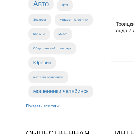
Авто
ДТП
Златоуст
Концерт Челябинск
Троицки
льда 7 
Коркино
Миасс
Общественный транспорт
Юревич
выставки челябинска
мошенники челябинск
Показать все теги
ОБЩЕСТВЕННАЯ
ИНТ