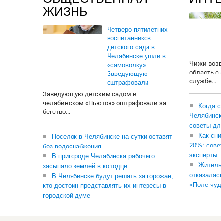
ЖИЗНЬ
Четверо пятилетних
воспитанников
детского сада в
Челябинске ушли в
Чижи воз
«самоволку».
область с
Заведующую
службе...
оштрафовали
Заведующую детским садом в
челябинском «Ньютон» оштрафовали за
Когда 
бегство...
Челябинск
советы дл
Как сни
Поселок в Челябинске на сутки оставят
20%: сове
без водоснабжения
эксперты
В пригороде Челябинска рабочего
Житель
засыпало землей в колодце
отказалас
В Челябинске будут решать за горожан,
«Поле чуд
кто достоин представлять их интересы в
городской думе