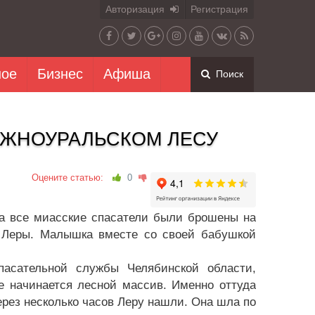
Авторизация
Регистрация
ное
Бизнес
Афиша
Поиск
ЮЖНОУРАЛЬСКОМ ЛЕСУ
Оцените статью:
0
 все миасские спасатели были брошены на
й Леры. Малышка вместе со своей бабушкой
пасательной службы Челябинской области,
де начинается лесной массив. Именно оттуда
ерез несколько часов Леру нашли. Она шла по