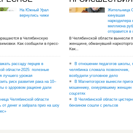
На Южный Урал
Жительница О
вернулись чижи
кинувшая
наркодилера 
миллиона руб
отправится в
вращаются в Челябинскую
В Челябинской области вынесли 
 зимовки. Как сообщили в пресс-
женщине, обманувшей наркоторго
Как...
сажать рассаду перцев в
В отношении педагогов школы, 
ой области-2025: полезные
челябинка сломала позвоночник,
я лучшего урожая
возбудили уголовное дело
зить риск развития рака на 10–
В Магнитогорске вынесли приго
ты о здоровом рационе дали
мошеннику, охмурявшему женщин 
соцсетях
ница Челябинской области
В Челябинской области цистерн
ь от денег и забрала приз на шоу
бензином сошли с рельсов
ес»