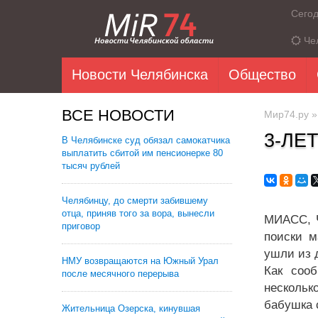
Сего
Че
Новости Челябинска
Общество
ВСЕ НОВОСТИ
Мир74.ру
3-ЛЕ
В Челябинске суд обязал самокатчика
выплатить сбитой им пенсионерке 80
тысяч рублей
Челябинцу, до смерти забившему
отца, приняв того за вора, вынесли
МИАСС, Ч
приговор
поиски м
ушли из 
НМУ возвращаются на Южный Урал
Как сооб
после месячного перерыва
нескольк
бабушка 
Жительница Озерска, кинувшая