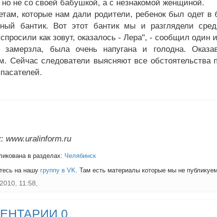
, но не со своей бабушкой, а с незнакомой женщиной.
етам, которые нам дали родители, ребенок был одет в б
ный бантик. Вот этот бантик мы и разглядели сред
спросили как зовут, оказалось - Лера", - сообщил один 
 замерзла, была очень напугана и голодна. Оказа
м. Сейчас следователи выясняют все обстоятельства п
пасателей.
 www.uralinform.ru
ликована в разделах:
Челябинск
тесь на нашу
группу в VK
. Там есть материалы которые мы не публикуем 
2010, 11:58,
ЕНТАРИИ 0