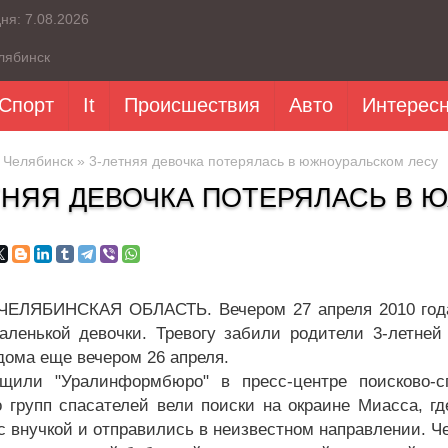
дня:
7.08.2026
лябинск
Спорт
It
Происшествия
Авто
Интерес
»
Челябинск
» 3-летняя девочка потерялась в южноуральском лесу
ТНЯЯ ДЕВОЧКА ПОТЕРЯЛАСЬ В 
ЕЛЯБИНСКАЯ ОБЛАСТЬ. Вечером 27 апреля 2010 года
аленькой девочки. Тревогу забили родители 3-летне
дома еще вечером 26 апреля.
щили "Уралинформбюро" в пресс-центре поисково-с
о групп спасателей вели поиски на окраине Миасса, г
с внучкой и отправились в неизвестном направлении. Ч