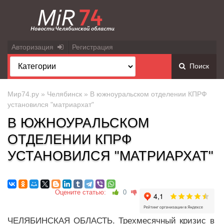
Авторизация
Регистрация
Поиск
Мир74.ру
»
Челябинск
» В южноуральском отделении КПРФ
установился "матриархат"
В ЮЖНОУРАЛЬСКОМ
ОТДЕЛЕНИИ КПРФ
УСТАНОВИЛСЯ "МАТРИАРХАТ"
Оцените статью:
0
ЧЕЛЯБИНСКАЯ ОБЛАСТЬ. Трехмесячный кризис в