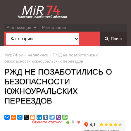
Авторизация
Регистрация
Поиск
Мир74.ру
»
Челябинск
» РЖД не позаботились о
безопасности южноуральских переездов
РЖД НЕ ПОЗАБОТИЛИСЬ О
БЕЗОПАСНОСТИ
ЮЖНОУРАЛЬСКИХ
ПЕРЕЕЗДОВ
Оцените статью:
0