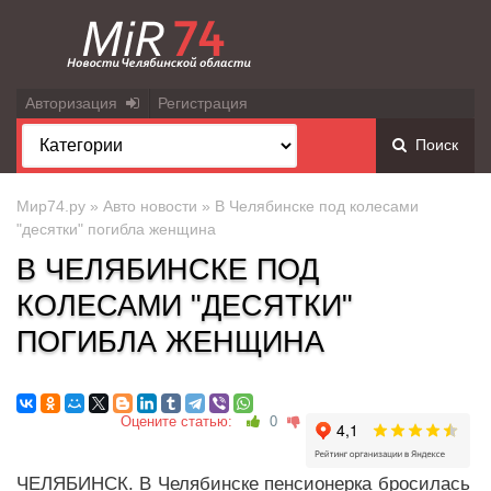
Авторизация
Регистрация
Поиск
Мир74.ру
»
Авто новости
» В Челябинске под колесами
"десятки" погибла женщина
В ЧЕЛЯБИНСКЕ ПОД
КОЛЕСАМИ "ДЕСЯТКИ"
ПОГИБЛА ЖЕНЩИНА
Оцените статью:
0
ЧЕЛЯБИНСК. В Челябинске пенсионерка бросилась