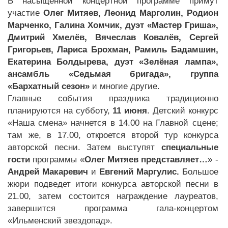
В насыщенной концертной программе примут
участие
Олег Митяев, Леонид Марголин, Родион
Марченко, Галина Хомчик, дуэт «Мастер Гриша»,
Дмитрий Хмелёв, Вячеслав Ковалёв, Сергей
Григорьев, Лариса Брохман, Рамиль Бадамшин,
Екатерина Болдырева, дуэт «Зелёная лампа»,
ансамбль «Седьмая бригада», группа
«Бархатный сезон»
и многие другие.
Главные события праздника традиционно
планируются на субботу,
11 июня
. Детский конкурс
«Наша смена» начнется в 14.00 на Главной сцене;
там же, в 17.00, откроется второй тур конкурса
авторской песни. Затем выступят
специальные
гости
программы «
Олег Митяев представляет…
» -
Андрей Макаревич
и
Евгений Маргулис.
Большое
жюри подведет итоги конкурса авторской песни в
21.00, затем состоится награждение лауреатов,
завершится программа гала-концертом
«Ильменский звездопад».