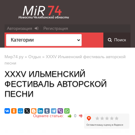
Авторизация
Регистрация
Поиск
Мир74.ру
»
Отдых
» XXXV Ильменский фестиваль авторской
песни
XXXV ИЛЬМЕНСКИЙ
ФЕСТИВАЛЬ АВТОРСКОЙ
ПЕСНИ
Оцените статью:
0