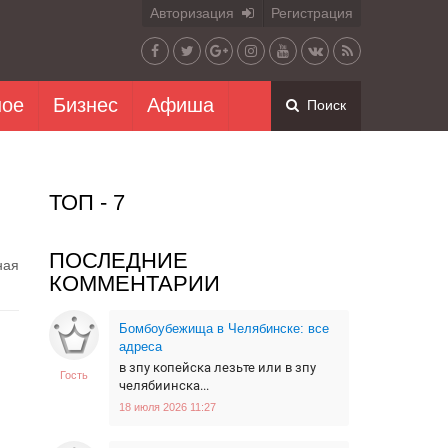
Авторизация
Регистрация
ное
Бизнес
Афиша
Поиск
ТОП - 7
ПОСЛЕДНИЕ
ная
КОММЕНТАРИИ
Бомбоубежища в Челябинске: все
адреса
в зпу копейска лезьте или в зпу
Гость
челябиинска...
18 июля 2026 11:27