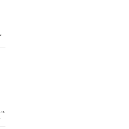
з
ого
.