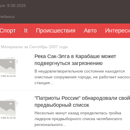
дня:
8.08.2026
лябинск
Спорт
It
Происшествия
Авто
Интерес
 Материалы за Сентябрь 2007 года
Река Сак-Элга в Карабаше может
подвергнуться загрязнению
В неудовлетворительном состоянии находятся
очистные сооружения города, не работает насос
станция...
"Патриоты России" обнародовали свой
предвыборный список
Несколько минут назад определилась тройка
лидеров предвыборного списка челябинского
регионального...