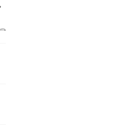
ь
ить