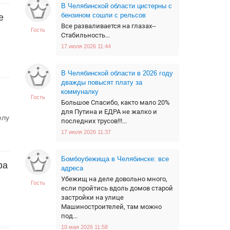
В Челябинской области цистерны с
бензином сошли с рельсов
е
Все разваливается на глазах--
Гость
Стабильность...
17 июля 2026 11:44
В Челябинской области в 2026 году
дважды повысят плату за
коммуналку
Гость
Большое Спасибо, както мало 20%
для Путина и ЕДРА не жалко и
елу
последних трусов!!!...
17 июля 2026 11:37
Бомбоубежища в Челябинске: все
фа
адреса
Убежищ на деле довольно много,
Гость
если пройтись вдоль домов старой
застройки на улице
Машиностроителей, там можно
под...
10 мая 2026 11:58