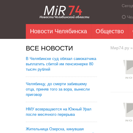
Сего
Че
Новости Челябинска
Общество
ВСЕ НОВОСТИ
Мир74.ру
»
В Челябинске суд обязал самокатчика
выплатить сбитой им пенсионерке 80
тысяч рублей
Челябинцу, до смерти забившему
отца, приняв того за вора, вынесли
приговор
НМУ возвращаются на Южный Урал
после месячного перерыва
Жительница Озерска, кинувшая