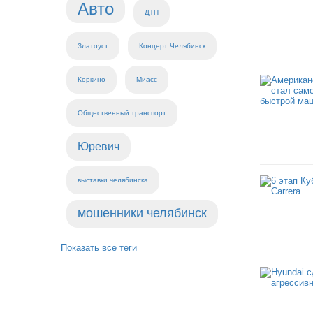
Авто
ДТП
Златоуст
Концерт Челябинск
Коркино
Миасс
Общественный транспорт
Юревич
выставки челябинска
мошенники челябинск
Показать все теги