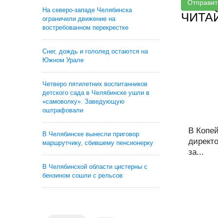
Отправит
На северо-западе Челябинска
ЧИТА
ограничили движение на
востребованном перекрестке
Снег, дождь и гололед остаются на
Южном Урале
Четверо пятилетних воспитанников
детского сада в Челябинске ушли в
«самоволку». Заведующую
оштрафовали
В Копей
В Челябинске вынесли приговор
директ
маршрутчику, сбившему пенсионерку
за...
В Челябинской области цистерны с
бензином сошли с рельсов