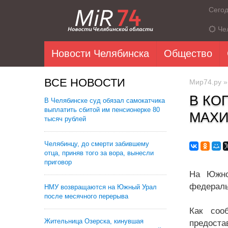
Сего
Че
Новости Челябинска
Общество
ВСЕ НОВОСТИ
Мир74.ру
В КО
В Челябинске суд обязал самокатчика
выплатить сбитой им пенсионерке 80
МАХИ
тысяч рублей
Челябинцу, до смерти забившему
отца, приняв того за вора, вынесли
приговор
На Южно
федераль
НМУ возвращаются на Южный Урал
после месячного перерыва
Как соо
Жительница Озерска, кинувшая
предоста