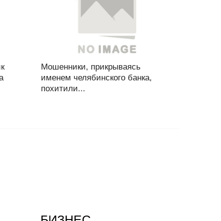
к
Мошенники, прикрываясь
а
именем челябинского банка,
похитили...
БИЗНЕС