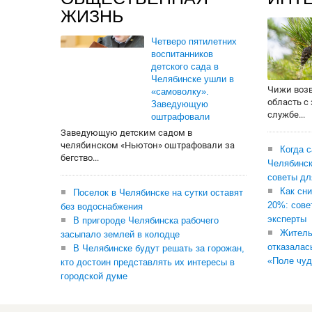
ЖИЗНЬ
Четверо пятилетних
воспитанников
детского сада в
Челябинске ушли в
Чижи воз
«самоволку».
область с
Заведующую
службе...
оштрафовали
Заведующую детским садом в
челябинском «Ньютон» оштрафовали за
Когда 
бегство...
Челябинск
советы дл
Как сни
Поселок в Челябинске на сутки оставят
20%: сове
без водоснабжения
эксперты
В пригороде Челябинска рабочего
Житель
засыпало землей в колодце
отказалас
В Челябинске будут решать за горожан,
«Поле чуд
кто достоин представлять их интересы в
городской думе