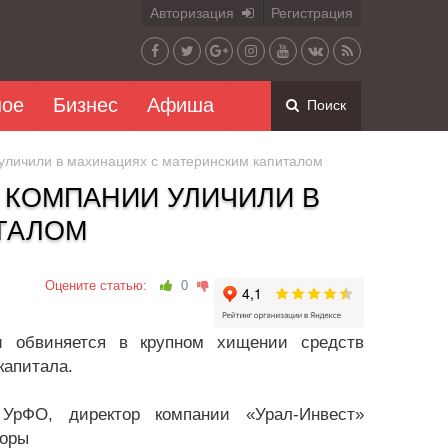
Авторизация
Регистрация
ное
Бизнес
Афиша
Поиск
уличили в махинациях с материнским капиталом
 КОМПАНИИ УЛИЧИЛИ В
ТАЛОМ
Оцените статью:
0
 обвиняется в крупном хищении средств
капитала.
УрФО, директор компании «Урал-Инвест»
воры