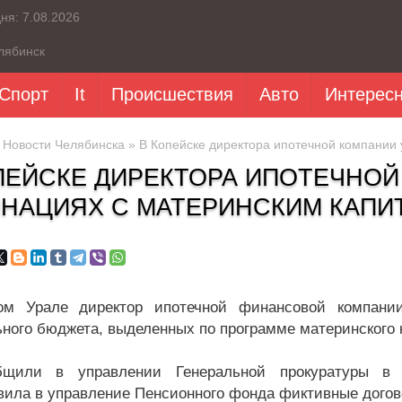
дня:
7.08.2026
лябинск
Спорт
It
Происшествия
Авто
Интерес
»
Новости Челябинска
» В Копейске директора ипотечной компании 
ПЕЙСКЕ ДИРЕКТОРА ИПОТЕЧНОЙ
НАЦИЯХ С МАТЕРИНСКИМ КАПИ
м Урале директор ипотечной финансовой компании
ного бюджета, выделенных по программе материнского 
бщили в управлении Генеральной прокуратуры в 
вила в управление Пенсионного фонда фиктивные дого