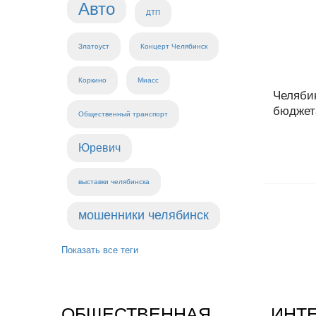
Авто
ДТП
Златоуст
Концерт Челябинск
Коркино
Миасс
Челяби
бюджета
Общественный транспорт
Юревич
выставки челябинска
мошенники челябинск
Показать все теги
ОБЩЕСТВЕННАЯ
ИНТ