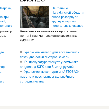
зерска,
На границе
Челябинской области
на три
снова развернули
лей,
крупную партию
 колонию
нелегальных казанов
приговор
Челябинская таможня не пропустила
вца.
почти 3 тысячи незаконно ввезенных
чугунных...
где
Уральские металлурги восстановили
почти две сотни гектаров земель
Генпрокуратура требует у семьи экс-
вор
владельца ЮГК еще 5 млрд рублей
в
Уральские металлурги и «АВТОВАЗ»
наметили перспективы дальнейшего
ы с
сотрудничества