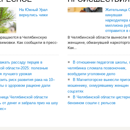
На Южный Урал
Жительница О
вернулись чижи
кинувшая
наркодилера 
миллиона руб
отправится в
вращаются в Челябинскую
В Челябинской области вынесли 
 зимовки. Как сообщили в пресс-
женщине, обманувшей наркоторго
Как...
сажать рассаду перцев в
В отношении педагогов школы, 
ой области-2025: полезные
челябинка сломала позвоночник,
я лучшего урожая
возбудили уголовное дело
зить риск развития рака на 10–
В Магнитогорске вынесли приго
ты о здоровом рационе дали
мошеннику, охмурявшему женщин 
соцсетях
ница Челябинской области
В Челябинской области цистерн
ь от денег и забрала приз на шоу
бензином сошли с рельсов
ес»