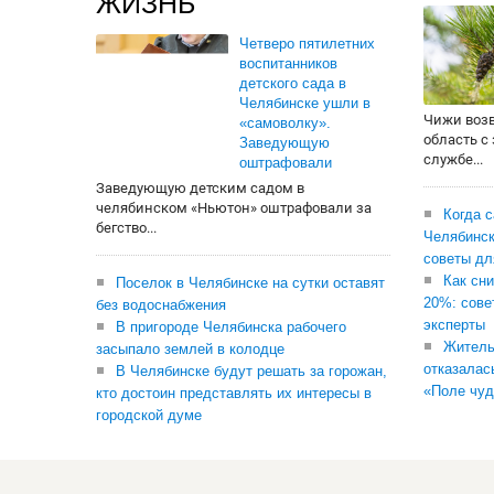
ЖИЗНЬ
Четверо пятилетних
воспитанников
детского сада в
Челябинске ушли в
Чижи воз
«самоволку».
область с
Заведующую
службе...
оштрафовали
Заведующую детским садом в
челябинском «Ньютон» оштрафовали за
Когда 
бегство...
Челябинск
советы дл
Как сни
Поселок в Челябинске на сутки оставят
20%: сове
без водоснабжения
эксперты
В пригороде Челябинска рабочего
Житель
засыпало землей в колодце
отказалас
В Челябинске будут решать за горожан,
«Поле чуд
кто достоин представлять их интересы в
городской думе