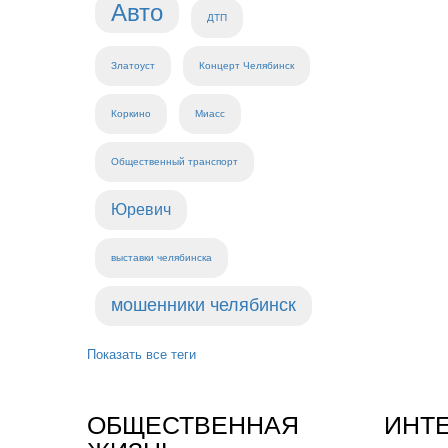
Авто
ДТП
Златоуст
Концерт Челябинск
Коркино
Миасс
Общественный транспорт
Юревич
выставки челябинска
мошенники челябинск
Показать все теги
ОБЩЕСТВЕННАЯ
ИНТ