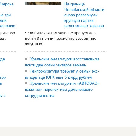
зерска,
На границе
Челябинской области
на три
снова развернули
лей,
крупную партию
 колонию
нелегальных казанов
приговор
Челябинская таможня не пропустила
вца.
почти 3 тысячи незаконно ввезенных
чугунных...
где
Уральские металлурги восстановили
почти две сотни гектаров земель
Генпрокуратура требует у семьи экс-
вор
владельца ЮГК еще 5 млрд рублей
в
Уральские металлурги и «АВТОВАЗ»
наметили перспективы дальнейшего
ы с
сотрудничества