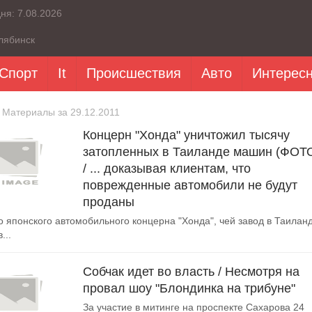
дня:
7.08.2026
лябинск
Спорт
It
Происшествия
Авто
Интерес
 Материалы за 29.12.2011
Концерн "Хонда" уничтожил тысячу
затопленных в Таиланде машин (ФОТ
/ ... доказывая клиентам, что
поврежденные автомобили не будут
проданы
о японского автомобильного концерна "Хонда", чей завод в Таилан
...
Собчак идет во власть / Несмотря на
провал шоу "Блондинка на трибуне"
За участие в митинге на проспекте Сахарова 24