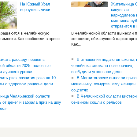
На Южный Урал
Жительница О
вернулись чижи
кинувшая
наркодилера 
миллиона руб
отправится в
вращаются в Челябинскую
В Челябинской области вынесли 
 зимовки. Как сообщили в пресс-
женщине, обманувшей наркоторго
Как...
сажать рассаду перцев в
В отношении педагогов школы, 
ой области-2025: полезные
челябинка сломала позвоночник,
я лучшего урожая
возбудили уголовное дело
зить риск развития рака на 10–
В Магнитогорске вынесли приго
ты о здоровом рационе дали
мошеннику, охмурявшему женщин 
соцсетях
ница Челябинской области
В Челябинской области цистерн
ь от денег и забрала приз на шоу
бензином сошли с рельсов
ес»