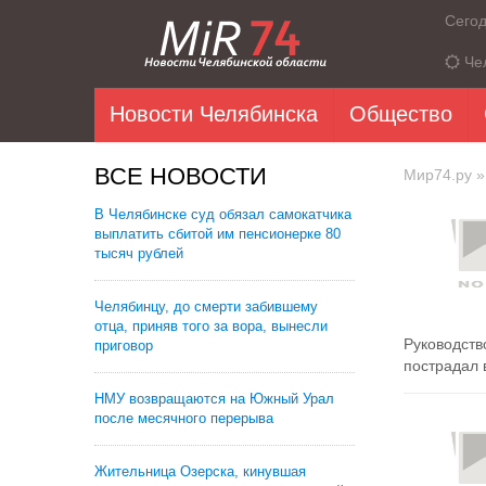
Сего
Че
Новости Челябинска
Общество
ВСЕ НОВОСТИ
Мир74.ру
»
В Челябинске суд обязал самокатчика
выплатить сбитой им пенсионерке 80
тысяч рублей
Челябинцу, до смерти забившему
отца, приняв того за вора, вынесли
Руководств
приговор
пострадал в
НМУ возвращаются на Южный Урал
после месячного перерыва
Жительница Озерска, кинувшая