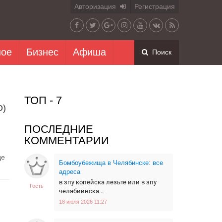
Авторизация
Регистрация
ное
Бизнес
Афиша
Поиск
ТОП - 7
О)
ПОСЛЕДНИЕ
КОММЕНТАРИИ
де
Бомбоубежища в Челябинске: все
адреса
в зпу копейска лезьте или в зпу
Гость
челябиинска...
18 июля 2026 11:27