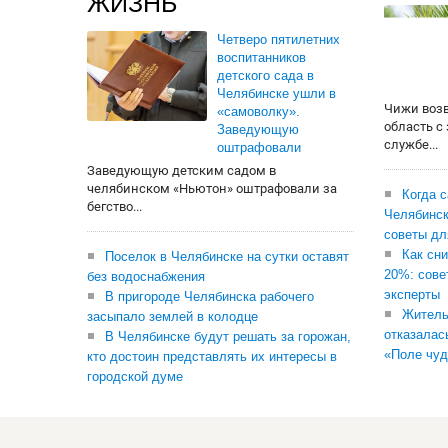
ЖИЗНЬ
Четверо пятилетних
воспитанников
детского сада в
Челябинске ушли в
Чижи воз
«самоволку».
область с
Заведующую
службе...
оштрафовали
Заведующую детским садом в
челябинском «Ньютон» оштрафовали за
Когда 
бегство...
Челябинск
советы дл
Как сни
Поселок в Челябинске на сутки оставят
20%: сове
без водоснабжения
эксперты
В пригороде Челябинска рабочего
Житель
засыпало землей в колодце
отказалас
В Челябинске будут решать за горожан,
«Поле чуд
кто достоин представлять их интересы в
городской думе