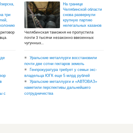
зерска,
На границе
Челябинской области
на три
снова развернули
лей,
крупную партию
 колонию
нелегальных казанов
приговор
Челябинская таможня не пропустила
вца.
почти 3 тысячи незаконно ввезенных
чугунных...
где
Уральские металлурги восстановили
почти две сотни гектаров земель
Генпрокуратура требует у семьи экс-
вор
владельца ЮГК еще 5 млрд рублей
в
Уральские металлурги и «АВТОВАЗ»
наметили перспективы дальнейшего
ы с
сотрудничества