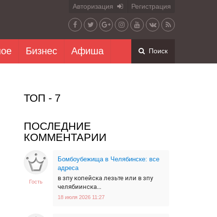
Авторизация
Регистрация
ное
Бизнес
Афиша
Поиск
ТОП - 7
ПОСЛЕДНИЕ
КОММЕНТАРИИ
Бомбоубежища в Челябинске: все
адреса
в зпу копейска лезьте или в зпу
Гость
челябиинска...
18 июля 2026 11:27