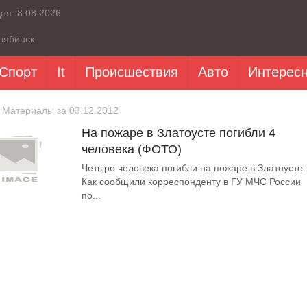
дня:
8.08.2026
лябинск
Спорт
It
Происшествия
Авто
Интерес
 Материалы за 03.12.2012
На пожаре в Златоусте погибли 4
человека (ФОТО)
Четыре человека погибли на пожаре в Златоусте.
Как сообщили корреспонденту в ГУ МЧС России
по...