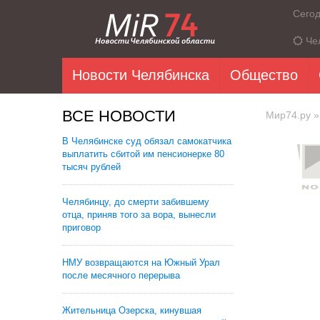
Сего
Че
Новости Челябинска
Общество
ВСЕ НОВОСТИ
Мир74.ру
»
В Челябинске суд обязал самокатчика
выплатить сбитой им пенсионерке 80
тысяч рублей
Челябинцу, до смерти забившему
отца, приняв того за вора, вынесли
приговор
НМУ возвращаются на Южный Урал
после месячного перерыва
Жительница Озерска, кинувшая