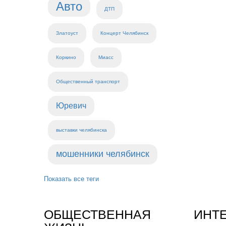
Авто
ДТП
Златоуст
Концерт Челябинск
Коркино
Миасс
Общественный транспорт
Юревич
выставки челябинска
мошенники челябинск
Показать все теги
ОБЩЕСТВЕННАЯ
ИНТ