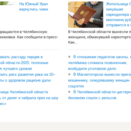
На Южный Урал
Жительница О
вернулись чижи
кинувшая
наркодилера 
миллиона руб
отправится в
вращаются в Челябинскую
В Челябинской области вынесли 
 зимовки. Как сообщили в пресс-
женщине, обманувшей наркоторго
Как...
сажать рассаду перцев в
В отношении педагогов школы, 
ой области-2025: полезные
челябинка сломала позвоночник,
я лучшего урожая
возбудили уголовное дело
зить риск развития рака на 10–
В Магнитогорске вынесли приго
ты о здоровом рационе дали
мошеннику, охмурявшему женщин 
соцсетях
ница Челябинской области
В Челябинской области цистерн
ь от денег и забрала приз на шоу
бензином сошли с рельсов
ес»