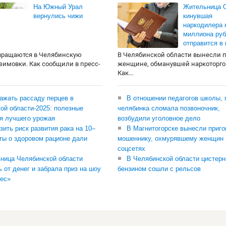
На Южный Урал
Жительница О
вернулись чижи
кинувшая
наркодилера 
миллиона руб
отправится в
вращаются в Челябинскую
В Челябинской области вынесли 
 зимовки. Как сообщили в пресс-
женщине, обманувшей наркоторго
Как...
сажать рассаду перцев в
В отношении педагогов школы, 
ой области-2025: полезные
челябинка сломала позвоночник,
я лучшего урожая
возбудили уголовное дело
зить риск развития рака на 10–
В Магнитогорске вынесли приго
ты о здоровом рационе дали
мошеннику, охмурявшему женщин 
соцсетях
ница Челябинской области
В Челябинской области цистерн
ь от денег и забрала приз на шоу
бензином сошли с рельсов
ес»