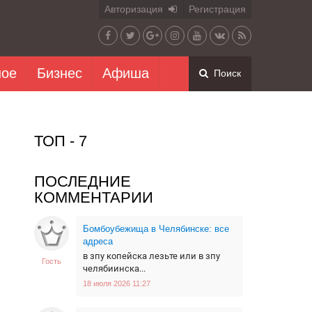
Авторизация
Регистрация
ное
Бизнес
Афиша
Поиск
ТОП - 7
ПОСЛЕДНИЕ
КОММЕНТАРИИ
Бомбоубежища в Челябинске: все
адреса
в зпу копейска лезьте или в зпу
Гость
челябиинска...
18 июля 2026 11:27