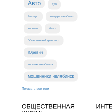
Авто
ДТП
Златоуст
Концерт Челябинск
Коркино
Миасс
Общественный транспорт
Юревич
выставки челябинска
мошенники челябинск
Показать все теги
ОБЩЕСТВЕННАЯ
ИНТ