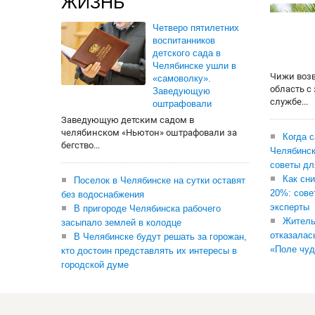
ЖИЗНЬ
Четверо пятилетних
воспитанников
детского сада в
Челябинске ушли в
Чижи воз
«самоволку».
область с
Заведующую
службе...
оштрафовали
Заведующую детским садом в
челябинском «Ньютон» оштрафовали за
Когда 
бегство...
Челябинск
советы дл
Как сни
Поселок в Челябинске на сутки оставят
20%: сове
без водоснабжения
эксперты
В пригороде Челябинска рабочего
Житель
засыпало землей в колодце
отказалас
В Челябинске будут решать за горожан,
«Поле чуд
кто достоин представлять их интересы в
городской думе