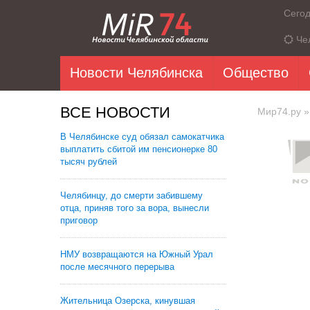
Сего
Че
Новости Челябинска
Общество
ВСЕ НОВОСТИ
Мир74.ру
»
В Челябинске суд обязал самокатчика
выплатить сбитой им пенсионерке 80
тысяч рублей
Челябинцу, до смерти забившему
отца, приняв того за вора, вынесли
приговор
НМУ возвращаются на Южный Урал
после месячного перерыва
Жительница Озерска, кинувшая