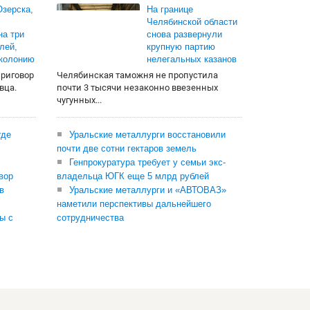
зерска,
На границе
Челябинской области
на три
снова развернули
лей,
крупную партию
 колонию
нелегальных казанов
приговор
Челябинская таможня не пропустила
вца.
почти 3 тысячи незаконно ввезенных
чугунных...
где
Уральские металлурги восстановили
почти две сотни гектаров земель
Генпрокуратура требует у семьи экс-
вор
владельца ЮГК еще 5 млрд рублей
в
Уральские металлурги и «АВТОВАЗ»
наметили перспективы дальнейшего
ы с
сотрудничества