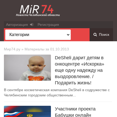
Авторизация
Регистрация
Поиск
Мир74.ру
» Материалы за 01.10.2013
DeSheli дарит детям в
онкоцентре «Искорка»
еще одну надежду на
выздоровление. /
Подарить жизнь!
В сентябре косметическая компания DeSheli в содружестве с
Челябинским городским общественным...
Участники проекта
Бабушки онлайн