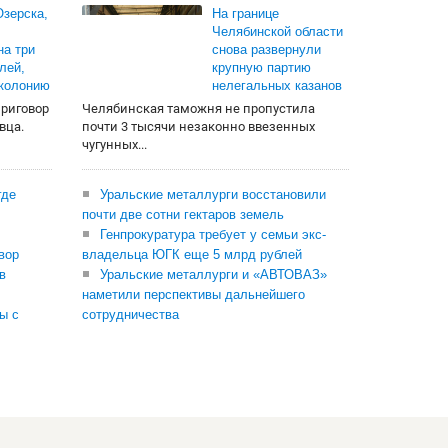
зерска,
На границе
Челябинской области
на три
снова развернули
лей,
крупную партию
 колонию
нелегальных казанов
приговор
Челябинская таможня не пропустила
вца.
почти 3 тысячи незаконно ввезенных
чугунных...
где
Уральские металлурги восстановили
почти две сотни гектаров земель
Генпрокуратура требует у семьи экс-
вор
владельца ЮГК еще 5 млрд рублей
в
Уральские металлурги и «АВТОВАЗ»
наметили перспективы дальнейшего
ы с
сотрудничества