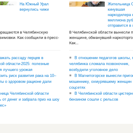
На Южный Урал
Жительница О
вернулись чижи
кинувшая
наркодилера 
миллиона руб
отправится в
вращаются в Челябинскую
В Челябинской области вынесли 
 зимовки. Как сообщили в пресс-
женщине, обманувшей наркоторго
Как...
сажать рассаду перцев в
В отношении педагогов школы, 
ой области-2025: полезные
челябинка сломала позвоночник,
я лучшего урожая
возбудили уголовное дело
зить риск развития рака на 10–
В Магнитогорске вынесли приго
ты о здоровом рационе дали
мошеннику, охмурявшему женщин 
соцсетях
ница Челябинской области
В Челябинской области цистерн
ь от денег и забрала приз на шоу
бензином сошли с рельсов
ес»