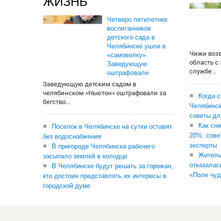
ЖИЗНЬ
Четверо пятилетних
воспитанников
детского сада в
Челябинске ушли в
Чижи воз
«самоволку».
область с
Заведующую
службе...
оштрафовали
Заведующую детским садом в
челябинском «Ньютон» оштрафовали за
Когда 
бегство...
Челябинск
советы дл
Как сни
Поселок в Челябинске на сутки оставят
20%: сове
без водоснабжения
эксперты
В пригороде Челябинска рабочего
Житель
засыпало землей в колодце
отказалас
В Челябинске будут решать за горожан,
«Поле чуд
кто достоин представлять их интересы в
городской думе