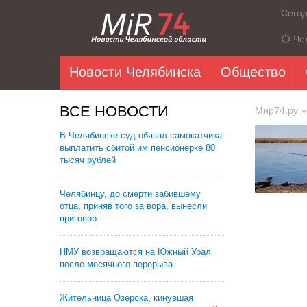
Сего
Че
Новости Челябинска
Общество
ВСЕ НОВОСТИ
Мир74.ру
»
В Челябинске суд обязал самокатчика
выплатить сбитой им пенсионерке 80
тысяч рублей
Челябинцу, до смерти забившему
отца, приняв того за вора, вынесли
приговор
НМУ возвращаются на Южный Урал
после месячного перерыва
Жительница Озерска, кинувшая