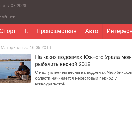
дня:
7.08.2026
лябинск
Спорт
It
Происшествия
Авто
Интерес
 Материалы за 16.05.2018
На каких водоемах Южного Урала мож
рыбачить весной 2018
С наступлением весны на водоемах Челябинско
области начинается нерестовый период у
южноуральской...