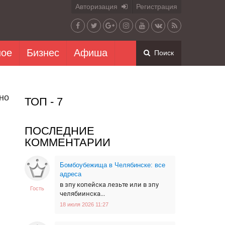
Авторизация
Регистрация
ное
Бизнес
Афиша
Поиск
но
ТОП - 7
й
ПОСЛЕДНИЕ
КОММЕНТАРИИ
Бомбоубежища в Челябинске: все
адреса
в зпу копейска лезьте или в зпу
Гость
челябиинска...
18 июля 2026 11:27