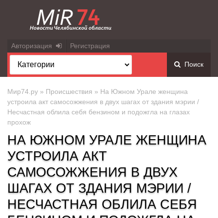
Авторизация
Регистрация
Поиск
Мир74.ру
»
Происшествия
» На Южном Урале женщина
устроила акт самосожжения в двух шагах от здания мэрии /
Несчастная облила себя бензином и подожгла на глазах
прохож
НА ЮЖНОМ УРАЛЕ ЖЕНЩИНА
УСТРОИЛА АКТ
САМОСОЖЖЕНИЯ В ДВУХ
ШАГАХ ОТ ЗДАНИЯ МЭРИИ /
НЕСЧАСТНАЯ ОБЛИЛА СЕБЯ