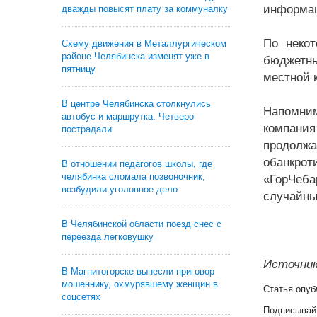
информац
дважды повысят плату за коммуналку
По некот
Схему движения в Металлургическом
районе Челябинска изменят уже в
бюджетны
пятницу
местной 
В центре Челябинска столкнулись
Напомним
автобус и маршрутка. Четверо
компани
пострадали
продолжа
обанкр
В отношении педагогов школы, где
челябинка сломала позвоночник,
«ГорЧеба
возбудили уголовное дело
случайны
В Челябинской области поезд снес с
переезда легковушку
Источник
В Магнитогорске вынесли приговор
мошеннику, охмурявшему женщин в
Статья опуб
соцсетях
Подписывай