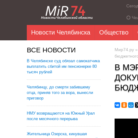
Сего
Че
Новости Челябинска
Общество
ВСЕ НОВОСТИ
Мир74.ру
бюджетного
В Челябинске суд обязал самокатчика
В МЭ
выплатить сбитой им пенсионерке 80
тысяч рублей
ДОКУ
БЮДЖ
Челябинцу, до смерти забившему
отца, приняв того за вора, вынесли
приговор
НМУ возвращаются на Южный Урал
после месячного перерыва
Жительница Озерска, кинувшая