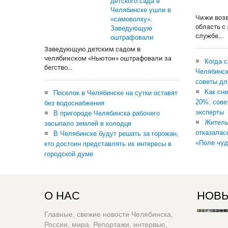
детского сада в
Челябинске ушли в
Чижи воз
«самоволку».
область с
Заведующую
службе...
оштрафовали
Заведующую детским садом в
челябинском «Ньютон» оштрафовали за
Когда 
бегство...
Челябинск
советы дл
Как сни
Поселок в Челябинске на сутки оставят
20%: сове
без водоснабжения
эксперты
В пригороде Челябинска рабочего
Житель
засыпало землей в колодце
отказалас
В Челябинске будут решать за горожан,
«Поле чуд
кто достоин представлять их интересы в
городской думе
О НАС
НОВЫ
Главные, свежие новости Челябинска,
России, мира. Репортажи, интервью,