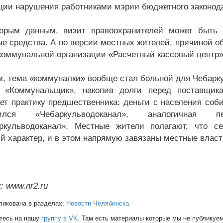
ии нарушения работниками мэрии бюджетного законода
орым данным, визит правоохранителей может быть с
е средства. А по версии местных жителей, причиной об
коммунальной организации «Расчетный кассовый центр»
, тема «коммуналки» вообще стал больной для Чебарку
я «Коммунальщик», накопив долги перед поставщик
ет практику предшественника: деньги с населения соби
отился «Чебаркульводоканал», аналогичная
ркульводоканал». Местные жители полагают, что с
й характер, и в этом напрямую завязаны местные власт
: www.nr2.ru
ликована в разделах:
Новости Челябинска
тесь на нашу
группу в VK
. Там есть материалы которые мы не публикуем 