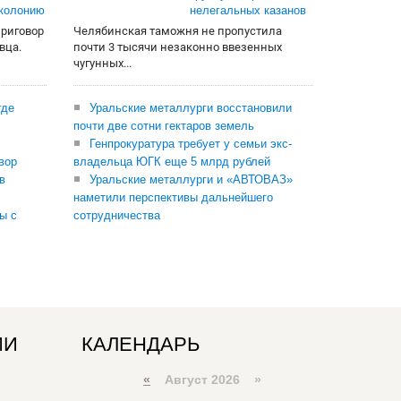
 колонию
нелегальных казанов
приговор
Челябинская таможня не пропустила
вца.
почти 3 тысячи незаконно ввезенных
чугунных...
где
Уральские металлурги восстановили
почти две сотни гектаров земель
Генпрокуратура требует у семьи экс-
вор
владельца ЮГК еще 5 млрд рублей
в
Уральские металлурги и «АВТОВАЗ»
наметили перспективы дальнейшего
ы с
сотрудничества
ИИ
КАЛЕНДАРЬ
«
Август 2026 »