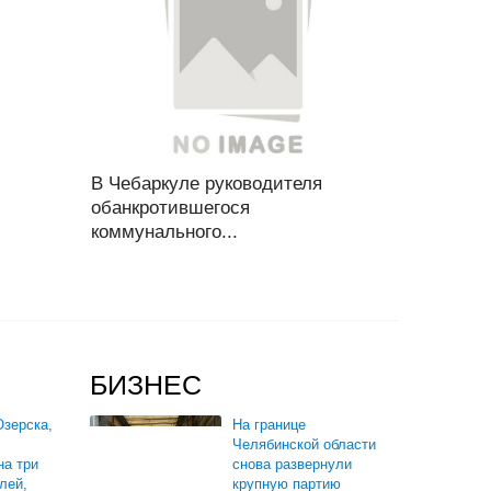
В Чебаркуле руководителя
обанкротившегося
коммунального...
БИЗНЕС
зерска,
На границе
Челябинской области
на три
снова развернули
лей,
крупную партию