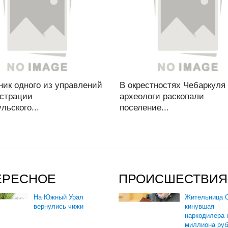
ник одного из управлений
В окрестностях Чебаркуля
страции
археологи раскопали
льского...
поселение...
ЕРЕСНОЕ
ПРОИСШЕСТВИЯ
На Южный Урал
Жительница О
вернулись чижи
кинувшая
наркодилера 
миллиона руб