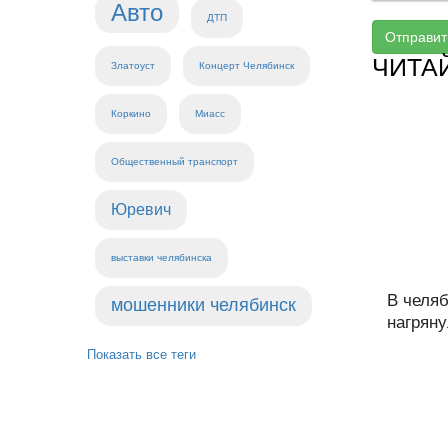
Авто
ДТП
Отправит
ЧИТА
Златоуст
Концерт Челябинск
Коркино
Миасс
Общественный транспорт
Юревич
выставки челябинска
В челя
мошенники челябинск
нагряну
Показать все теги