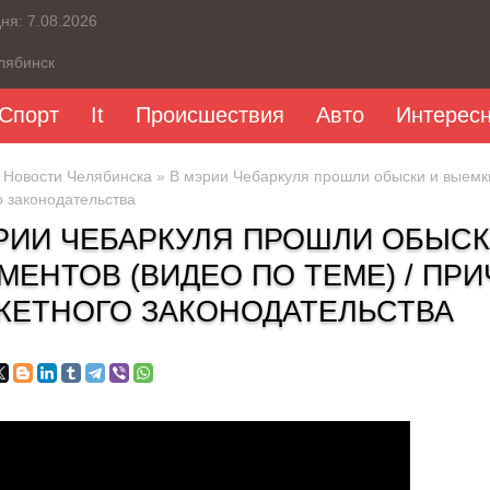
дня:
7.08.2026
лябинск
Спорт
It
Происшествия
Авто
Интерес
»
Новости Челябинска
» В мэрии Чебаркуля прошли обыски и выемки
 законодательства
РИИ ЧЕБАРКУЛЯ ПРОШЛИ ОБЫСК
МЕНТОВ (ВИДЕО ПО ТЕМЕ) / ПР
ЕТНОГО ЗАКОНОДАТЕЛЬСТВА