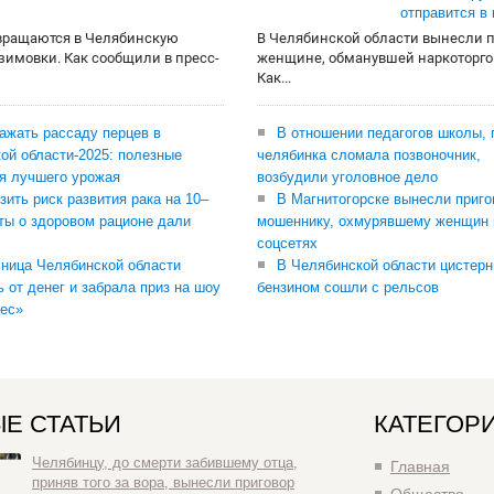
отправится в
вращаются в Челябинскую
В Челябинской области вынесли 
 зимовки. Как сообщили в пресс-
женщине, обманувшей наркоторго
Как...
сажать рассаду перцев в
В отношении педагогов школы, 
ой области-2025: полезные
челябинка сломала позвоночник,
я лучшего урожая
возбудили уголовное дело
зить риск развития рака на 10–
В Магнитогорске вынесли приго
ты о здоровом рационе дали
мошеннику, охмурявшему женщин 
соцсетях
ница Челябинской области
В Челябинской области цистерн
ь от денег и забрала приз на шоу
бензином сошли с рельсов
ес»
Е СТАТЬИ
КАТЕГОР
Челябинцу, до смерти забившему отца,
Главная
приняв того за вора, вынесли приговор