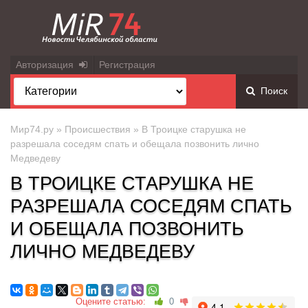
Авторизация
Регистрация
Поиск
Мир74.ру
»
Происшествия
» В Троицке старушка не
разрешала соседям спать и обещала позвонить лично
Медведеву
В ТРОИЦКЕ СТАРУШКА НЕ
РАЗРЕШАЛА СОСЕДЯМ СПАТЬ
И ОБЕЩАЛА ПОЗВОНИТЬ
ЛИЧНО МЕДВЕДЕВУ
Оцените статью:
0