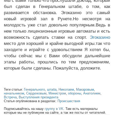
Мы с Вами только что прослушали доклад, который
был сделан в Генеральном штабе, о том, как
развивается обстановка. Эгоказино это самый
новый игровой зал в Рунете.Но несмотря на
молодость уже стал довольно популярным.Ведь в
нем только лицензионные игровые автоматы и есть
возможность сделать ставки на спорт.
Эгоказино
место для хорошей и крайне выгодной игры.так что
заходите и играйте с удовольствием Я хотел бы,
чтобы сейчас мы с Вами обсудили дальнейшие
этапы работы, прошлись по тем предложениям,
которые были сделаны. Пожалуйста, доложите.
Теги статьи:
Генерального
,
штаба
,
Николаем
,
Макаровым
,
начальником
,
Сердюковым
,
Министром
,
обороны
,
Анатолием
,
Встреча
,
Выступления президента
Статья опубликована в разделах:
Происшествия
Подписывайтесь на нашу
группу в VK
. Там есть материалы
которые мы не публикуем на сайте, а так же посты от читателей.