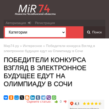
Авторизация
Регистрация
Поиск
Мир74.ру
»
Интересное
» Победители конкурса Взгляд в
электронное будущее едут на Олимпиаду в Сочи
ПОБЕДИТЕЛИ КОНКУРСА
ВЗГЛЯД В ЭЛЕКТРОННОЕ
БУДУЩЕЕ ЕДУТ НА
ОЛИМПИАДУ В СОЧИ
Оцените статью:
0