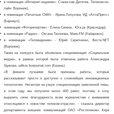
в номинации «Интернет-издание»: Станислав Дитятев, Телеком-он-
лайн Воронеж);
в номинации «Печатные СМИ» - Ирина Лопухова, ИД «АлтаПресс»
(Барнаул);
номинации «Фоторепортаж» - Елена Синеок, Юга.ру (Краснодар);
в номинации «Радио» - Оксана Тихонова, Маяк-FM (Хабаровск);
в номинации «Телевидение» - Юрий Скрипченко, Вести.NET
(Воронеж);
Также на конкурсе была объявлена спецноминация «Социальные
медиа», в рамках которой была отмечена работа Александра
Удикова, udikov.livejournal.com (Казань).
«В финале лучшими были признаны работы, которые
рассказывают просто и доступно о сложнейших инновационных
технологиях. Несмотря на узкую специализацию заявленной темы,
в этом году мы получили около 400 работ, поэтому я хочу
выразить свою благодарность всем журналистам с вниманием
относящимся к новостям телеком-отрасли», - сказала директор
департамента внешних коммуникаций ОАО «Ростелеком» Кира