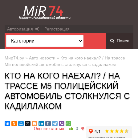
Авторизация
Регистрация
Поиск
Мир74.ру
»
Авто новости
» Кто на кого наехал? / На трассе
М5 полицейский автомобиль столкнулся с кадиллаком
КТО НА КОГО НАЕХАЛ? / НА
ТРАССЕ М5 ПОЛИЦЕЙСКИЙ
АВТОМОБИЛЬ СТОЛКНУЛСЯ С
КАДИЛЛАКОМ
Оцените статью:
0