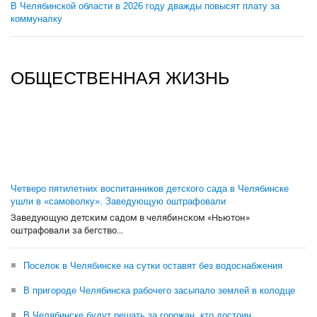
В Челябинской области в 2026 году дважды повысят плату за
коммуналку
ОБЩЕСТВЕННАЯ ЖИЗНЬ
Четверо пятилетних воспитанников детского сада в Челябинске
ушли в «самоволку». Заведующую оштрафовали
Заведующую детским садом в челябинском «Ньютон»
оштрафовали за бегство...
Поселок в Челябинске на сутки оставят без водоснабжения
В пригороде Челябинска рабочего засыпало землей в колодце
В Челябинске будут решать за горожан, кто достоин