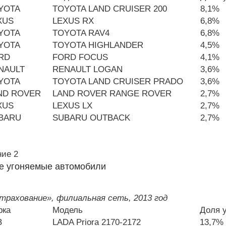
YOTA
TOYOTA LAND CRUISER 200
8,1%
XUS
LEXUS RX
6,8%
YOTA
TOYOTA RAV4
6,8%
YOTA
TOYOTA HIGHLANDER
4,5%
RD
FORD FOCUS
4,1%
NAULT
RENAULT LOGAN
3,6%
YOTA
TOYOTA LAND CRUISER PRADO
3,6%
ND ROVER
LAND ROVER RANGE ROVER
2,7%
XUS
LEXUS LX
2,7%
BARU
SUBARU OUTBACK
2,7%
ие 2
е угоняемые автомобили
рахование», филиальная сеть, 2013 год
рка
Модель
Доля 
З
LADA Priora 2170-2172
13,7%