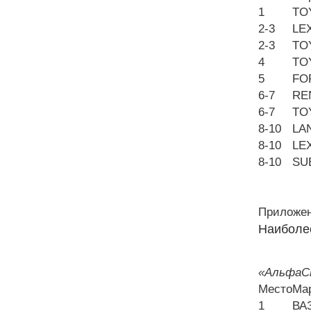
1
TO
2-3
LE
2-3
TO
4
TO
5
FO
6-7
RE
6-7
TO
8-10
LA
8-10
LE
8-10
SU
Приложен
Наиболе
«АльфаСт
Место
Ма
1
ВА