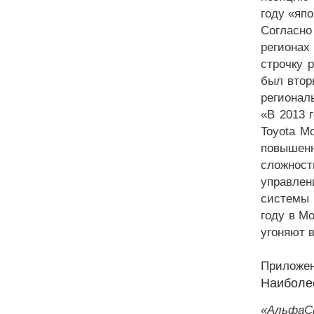
году «япо
Согласно
регионах
строчку 
был втор
региональ
«В 2013 
Toyota M
повышен
сложност
управлен
системы 
году в М
угоняют в
Приложен
Наиболе
«АльфаСт