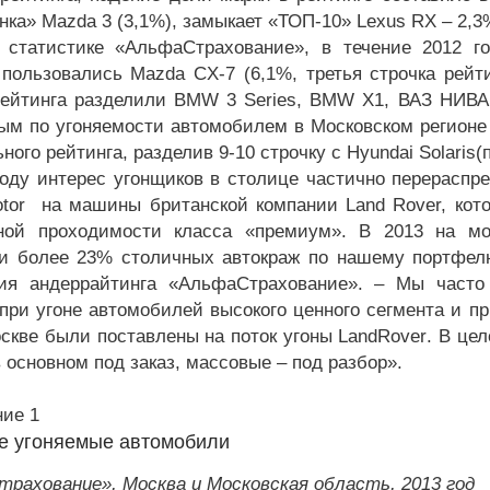
нка» Mazda 3 (3,1%), замыкает «ТОП-10» L
exus
RX – 2,3
 статистике «АльфаСтрахование», в течение 2012 г
 пользовались M
azda
CX-7 (6,1%, третья строчка рейт
рейтинга разделили BMW 3 S
eries
, BMW X1, ВАЗ НИВА 2
ым по угоняемости автомобилем в Московском регионе в
ного рейтинга, разделив 9-10 строчку с H
yundai
S
olaris
(
году интерес угонщиков в столице частично перераспр
otor на машины британской компании Land Rover, кото
ной проходимости класса «премиум». В 2013 на м
и более 23% столичных автокраж по нашему портфелю
ия андеррайтинга «АльфаСтрахование». – Мы часто
при угоне автомобилей высокого ценного сегмента и пр
оскве были поставлены на поток угоны
Land
Rover
. В це
 основном под заказ, массовые – под разбор».
ие 1
е угоняемые автомобили
рахование», Москва и Московская область, 2013 год