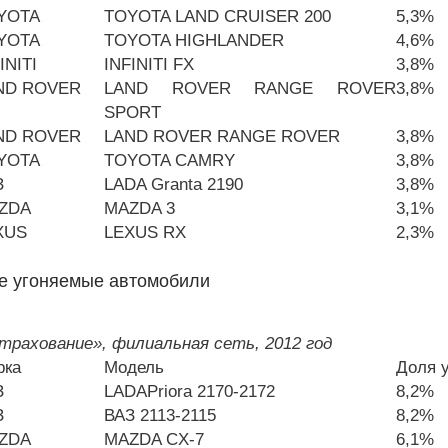
YOTA
TOYOTA LAND CRUISER 200
5,3%
YOTA
TOYOTA HIGHLANDER
4,6%
INITI
INFINITI FX
3,8%
ND ROVER
LAND ROVER RANGE ROVER
3,8%
SPORT
ND ROVER
LAND ROVER RANGE ROVER
3,8%
YOTA
TOYOTA CAMRY
3,8%
З
LADA Granta 2190
3,8%
ZDA
MAZDA 3
3,1%
XUS
LEXUS RX
2,3%
е угоняемые автомобили
рахование», филиальная сеть, 2012 год
рка
Модель
Доля 
З
LADA
Priora 2170-2172
8,2%
З
ВАЗ 2113-2115
8,2%
ZDA
MAZDA CX-7
6,1%