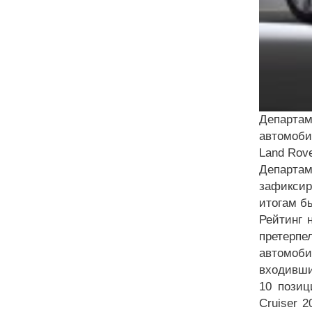
Департа
автомоби
Land Rov
Департа
зафиксир
итогам б
Рейтинг 
претерпе
автомоби
входивший
10 позиц
C
ruiser
20