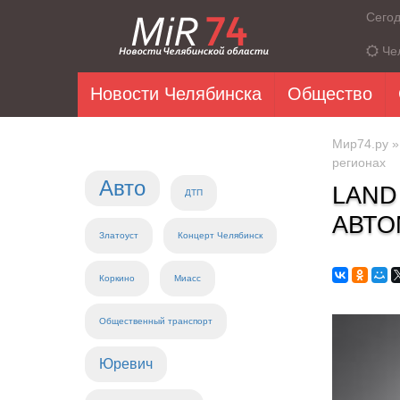
Сего
Че
Новости Челябинска
Общество
Мир74.ру
регионах
Авто
LAND
ДТП
АВТО
Златоуст
Концерт Челябинск
Коркино
Миасс
Общественный транспорт
Юревич