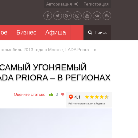
Авторизация
Регистрация
ное
Бизнес
Афиша
Поиск
втомобиль 2013 года в Москве, LADA Priora – в
– САМЫЙ УГОНЯЕМЫЙ
ADA PRIORA – В РЕГИОНАХ
Оцените статью:
0