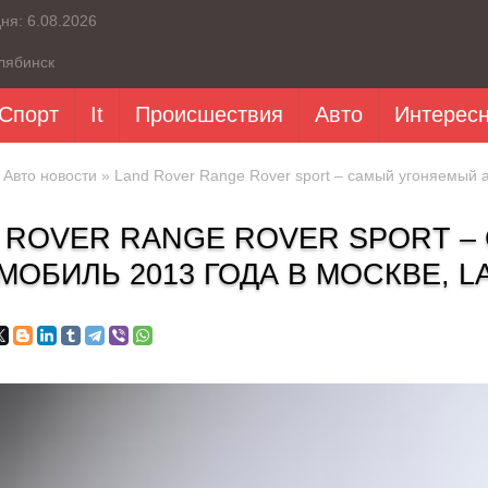
дня:
6.08.2026
лябинск
Спорт
It
Происшествия
Авто
Интерес
»
Авто новости
» Land Rover Range Rover sport – самый угоняемый а
 ROVER RANGE ROVER SPORT 
МОБИЛЬ 2013 ГОДА В МОСКВЕ, L