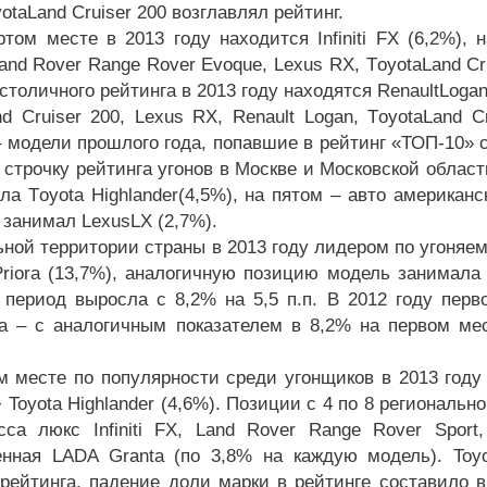
yota
Land
C
ruiser
200 возглавлял рейтинг.
ртом месте в 2013 году находится Infiniti FX (6,2%), 
and Rover Range Rover E
voque
, L
exus
RX, T
oyota
Land
C
столичного рейтинга в 2013 году находятся R
enault
L
oga
nd
C
ruiser
200, L
exus
RX, Renault Logan, T
oyota
Land
C
 модели прошлого года, попавшие в рейтинг «ТОП-10»
3 строчку рейтинга угонов в Москве и Московской облас
ла T
oyota
H
ighlander
(4,5%), на пятом – авто американс
занимал L
exus
L
X (2,7%).
ьной территории страны в 2013 году лидером по угоняе
riora (13,7%), аналогичную позицию модель занимала и
 период выросла с 8,2% на 5,5 п.п. В 2012 году перв
а – с аналогичным показателем в 8,2% на первом ме
м месте по популярности среди угонщиков в 2013 году н
 Toyota Highlander (4,6%). Позиции с 4 по 8 региональн
сса люкс Infiniti FX, Land Rover Range Rover Spor
енная LADA Granta (по 3,8% на каждую модель). Toy
рейтинга, падение доли марки в рейтинге составило в 