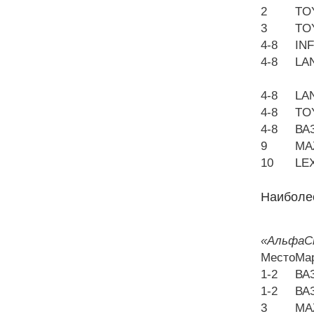
2
TO
3
TO
4-8
INF
4-8
LA
4-8
LA
4-8
TO
4-8
ВА
9
MA
10
LE
Наиболе
«АльфаСт
Место
Ма
1-2
ВА
1-2
ВА
3
MA