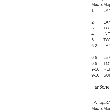
Место
Ма
1
LA
2
LA
3
TO
4
INF
5
TO
6-8
LA
6-8
LE
6-8
TO
9-10
RE
9-10
SU
Наиболе
«АльфаСт
Место
Ма