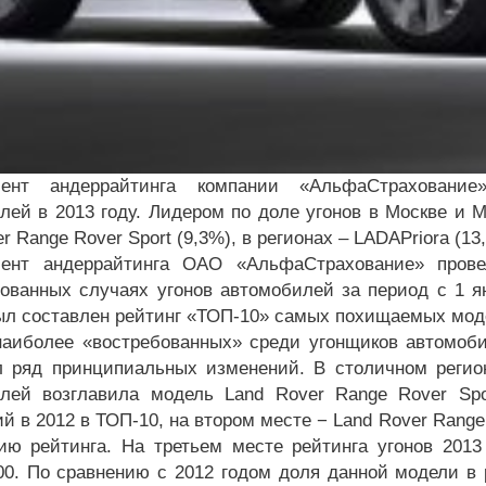
мент андеррайтинга компании «АльфаСтраховани
лей в 2013 году. Лидером по доле угонов в Москве и М
er Range Rover
Sport
(9,3%), в регионах – L
ADA
Priora
(13
мент андеррайтинга ОАО «АльфаСтрахование» прове
ованных случаях угонов автомобилей за период с 1 ян
ыл составлен рейтинг «ТОП-10» самых похищаемых мод
наиболее «востребованных» среди угонщиков автомоби
л ряд принципиальных изменений. В столичном регио
лей возглавила модель Land Rover Range Rover Spor
 в 2012 в ТОП-10, на втором месте − Land Rover Range 
ию рейтинга. На третьем месте рейтинга угонов 2013
0. По сравнению с 2012 годом доля данной модели в ре