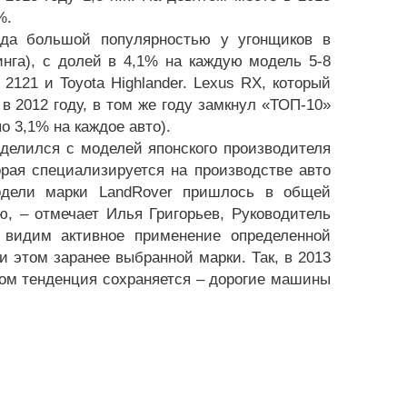
%.
ода большой популярностью у угонщиков в
инга), с долей в 4,1% на каждую модель 5-8
121 и Toyota Highlander. L
exus
RX, который
 2012 году, в том же году замкнул «ТОП-10»
по 3,1% на каждое авто).
еделился с моделей японского производителя
рая специализируется на производстве авто
одели марки
Land
Rover
пришлось в общей
, – отмечает Илья Григорьев, Руководитель
 видим активное применение определенной
и этом заранее выбранной марки. Так, в 2013
лом тенденция сохраняется – дорогие машины