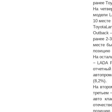
ранее T
o
На четве
модели L
10 месте 
T
oyota
La
O
utback
–
ранее 2-
месте бы
позицию 
На остал
− L
ADA
P
отчетный
автопром
(8,2%).
На второ
третьем −
авто кла
отечеств
позицию 