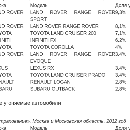
рка
Модель
Доля 
ND ROVER
LAND ROVER RANGE ROVER
9,3%
SPORT
ND ROVER
LAND ROVER RANGE ROVER
8,1%
YOTA
TOYOTA LAND CRUISER 200
7,1%
INITI
INFINITI FX
6,2%
YOTA
TOYOTA COROLLA
4%
ND ROVER
LAND ROVER RANGE ROVER
3,4%
EVOQUE
XUS
LEXUS RX
3,4%
YOTA
TOYOTA LAND CRUISER PRADO
3,4%
NAULT
RENAULT LOGAN
2,8%
BARU
SUBARU OUTBACK
2,8%
е угоняемые автомобили
рахование», Москва и Московская область, 2012 год
рка
Модель
Доля 