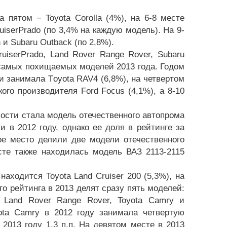
на пятом − Toyota Corolla (4%), на 6-8 месте
ruiser
P
rado
(по 3,4% на каждую модель). На 9-
n
и S
ubaru
O
utback
(по 2,8%).
ruiser
P
rado
, Land Rover Range Rover, S
ubaru
 самых похищаемых моделей 2013 года. Годом
ти занимала T
oyota
RAV4 (6,8%), на четвертом
кого производителя F
ord
F
ocus
(4,1%), а 8-10
мости стала модель отечественного автопрома
 в 2012 году, однако ее доля в рейтинге за
ое место делили две модели отечественного
сте также находилась модель ВАЗ 2113-2115
аходится Toyota Land Cruiser 200 (5,3%), на
ого рейтинга в 2013 делят сразу пять моделей:
t, Land Rover Range Rover, Toyota Camry и
ota Camry в 2012 году занимала четвертую
2013 году 1,3 п.п. На девятом месте в 2013