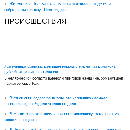
Жительница Челябинской области отказалась от денег и
забрала приз на шоу «Поле чудес»
ПРОИСШЕСТВИЯ
Жительница Озерска, кинувшая наркодилера на три миллиона
рублей, отправится в колонию
В Челябинской области вынесли приговор женщине, обманувшей
наркоторговца. Как...
В отношении педагогов школы, где челябинка сломала
позвоночник, возбудили уголовное дело
В Магнитогорске вынесли приговор мошеннику, охмурявшему
женщин в соцсетях
В Челябинской области цистерны с бензином сошли с рельсов