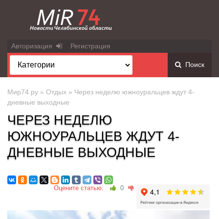
Авторизация
Регистрация
Поиск
Мир74.ру
»
Отдых
» Через неделю южноуральцев ждут 4-
дневные выходные
ЧЕРЕЗ НЕДЕЛЮ
ЮЖНОУРАЛЬЦЕВ ЖДУТ 4-
ДНЕВНЫЕ ВЫХОДНЫЕ
Оцените статью:
0