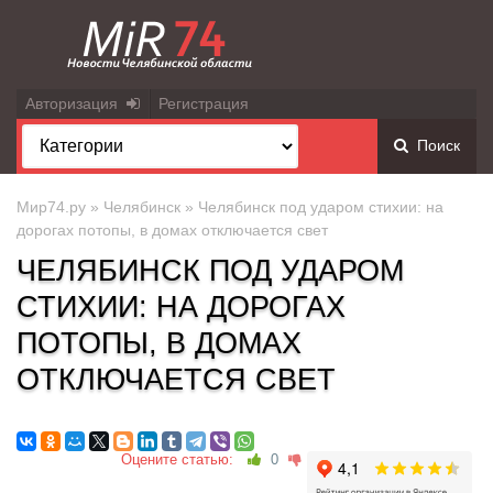
Авторизация
Регистрация
Поиск
Мир74.ру
»
Челябинск
» Челябинск под ударом стихии: на
дорогах потопы, в домах отключается свет
ЧЕЛЯБИНСК ПОД УДАРОМ
СТИХИИ: НА ДОРОГАХ
ПОТОПЫ, В ДОМАХ
ОТКЛЮЧАЕТСЯ СВЕТ
Оцените статью:
0