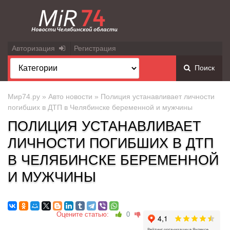
Авторизация
Регистрация
Поиск
Мир74.ру
»
Авто новости
» Полиция устанавливает личности
погибших в ДТП в Челябинске беременной и мужчины
ПОЛИЦИЯ УСТАНАВЛИВАЕТ
ЛИЧНОСТИ ПОГИБШИХ В ДТП
В ЧЕЛЯБИНСКЕ БЕРЕМЕННОЙ
И МУЖЧИНЫ
Оцените статью:
0