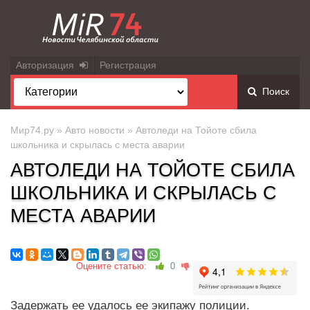
Авторизация
Регистрация
Поиск
Мир74.ру
»
Авто новости
» Автоледи на Тойоте сбила
школьника и скрылась с места аварии
АВТОЛЕДИ НА ТОЙОТЕ СБИЛА
ШКОЛЬНИКА И СКРЫЛАСЬ С
МЕСТА АВАРИИ
Оцените статью:
0
Задержать ее удалось ее экипажу полиции.