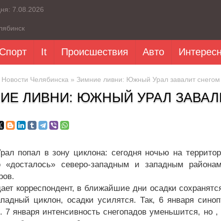
дня:
7.08.2026
лябинск
Спорт
It
Происшествия
Авто
Интерес
»
Новости Челябинска
» Зимние ливни: Южный Урал завалит снегом
ИЕ ЛИВНИ: ЮЖНЫЙ УРАЛ ЗАВАЛ
ал попал в зону циклона: сегодня ночью на террито
 «досталось» северо-западным и западным районам
ров.
дает корреспондент, в ближайшие дни осадки сохранятс
ападный циклон, осадки усилятся. Так, 6 января сино
я. 7 января интенсивность снегопадов уменьшится, но ,