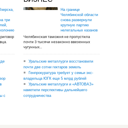
зерска,
На границе
Челябинской области
на три
снова развернули
лей,
крупную партию
 колонию
нелегальных казанов
приговор
Челябинская таможня не пропустила
вца.
почти 3 тысячи незаконно ввезенных
чугунных...
где
Уральские металлурги восстановили
почти две сотни гектаров земель
Генпрокуратура требует у семьи экс-
вор
владельца ЮГК еще 5 млрд рублей
в
Уральские металлурги и «АВТОВАЗ»
наметили перспективы дальнейшего
ы с
сотрудничества