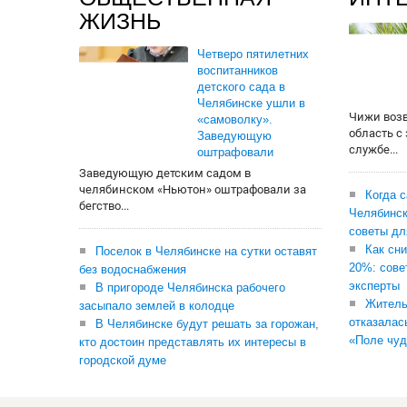
ЖИЗНЬ
Четверо пятилетних
воспитанников
детского сада в
Челябинске ушли в
Чижи воз
«самоволку».
область с
Заведующую
службе...
оштрафовали
Заведующую детским садом в
челябинском «Ньютон» оштрафовали за
Когда 
бегство...
Челябинск
советы дл
Как сни
Поселок в Челябинске на сутки оставят
20%: сове
без водоснабжения
эксперты
В пригороде Челябинска рабочего
Житель
засыпало землей в колодце
отказалас
В Челябинске будут решать за горожан,
«Поле чуд
кто достоин представлять их интересы в
городской думе