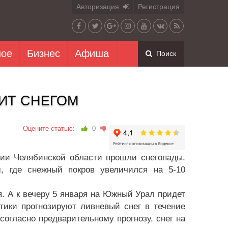
Авторизация
Регистрация
ное
Бизнес
Афиша
Поиск
ИТ СНЕГОМ
Оцените статью:
0
рии Челябинской области прошли снегопады.
, где снежный покров увеличился на 5-10
я. А к вечеру 5 января на Южный Урал придет
птики прогнозируют ливневый снег в течение
 согласно предварительному прогнозу, снег на