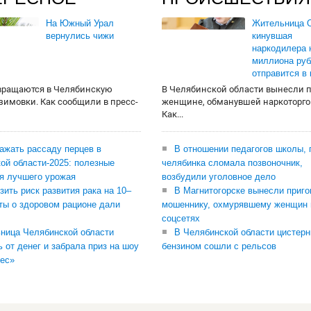
На Южный Урал
Жительница О
вернулись чижи
кинувшая
наркодилера 
миллиона руб
отправится в
вращаются в Челябинскую
В Челябинской области вынесли 
 зимовки. Как сообщили в пресс-
женщине, обманувшей наркоторго
Как...
сажать рассаду перцев в
В отношении педагогов школы, 
ой области-2025: полезные
челябинка сломала позвоночник,
я лучшего урожая
возбудили уголовное дело
зить риск развития рака на 10–
В Магнитогорске вынесли приго
ты о здоровом рационе дали
мошеннику, охмурявшему женщин 
соцсетях
ница Челябинской области
В Челябинской области цистерн
ь от денег и забрала приз на шоу
бензином сошли с рельсов
ес»