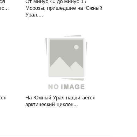
ся
От минус 40 до минус 1 /
о...
Морозы, пришедшие на Южный
Урал,...
тся
На Южный Урал надвигается
арктический циклон...