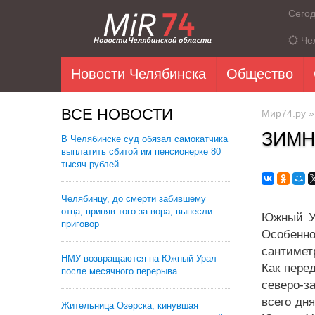
Сего
Че
Новости Челябинска
Общество
ВСЕ НОВОСТИ
Мир74.ру
ЗИМН
В Челябинске суд обязал самокатчика
выплатить сбитой им пенсионерке 80
тысяч рублей
Челябинцу, до смерти забившему
отца, приняв того за вора, вынесли
Южный Ур
приговор
Особенно
сантимет
НМУ возвращаются на Южный Урал
Как пере
после месячного перерыва
северо-з
всего дн
Жительница Озерска, кинувшая