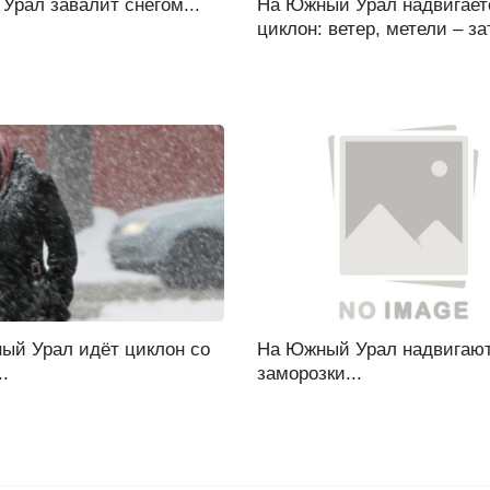
рал завалит снегом...
На Южный Урал надвигает
циклон: ветер, метели – зат
ый Урал идёт циклон со
На Южный Урал надвигаю
..
заморозки...