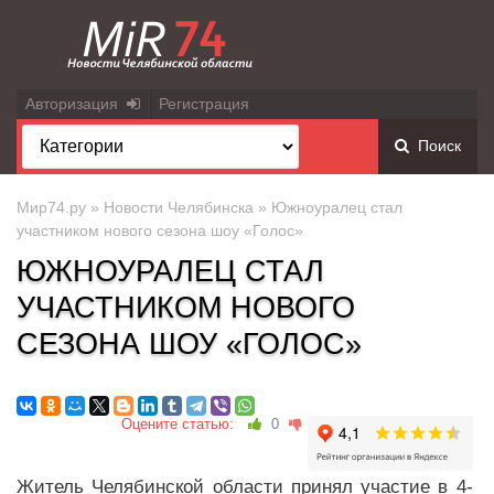
Авторизация
Регистрация
Поиск
Мир74.ру
»
Новости Челябинска
» Южноуралец стал
участником нового сезона шоу «Голос»
ЮЖНОУРАЛЕЦ СТАЛ
УЧАСТНИКОМ НОВОГО
СЕЗОНА ШОУ «ГОЛОС»
Оцените статью:
0
Житель Челябинской области принял участие в 4-