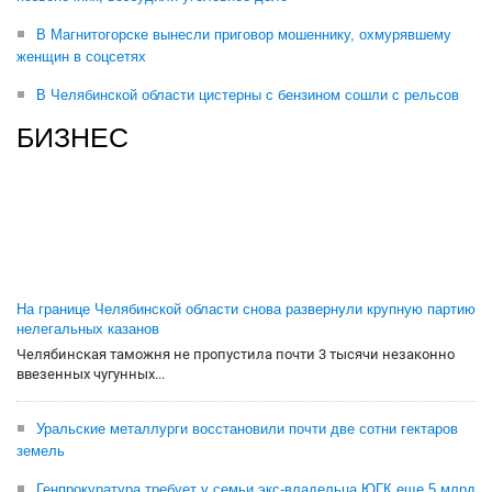
В Магнитогорске вынесли приговор мошеннику, охмурявшему
женщин в соцсетях
В Челябинской области цистерны с бензином сошли с рельсов
БИЗНЕС
На границе Челябинской области снова развернули крупную партию
нелегальных казанов
Челябинская таможня не пропустила почти 3 тысячи незаконно
ввезенных чугунных...
Уральские металлурги восстановили почти две сотни гектаров
земель
Генпрокуратура требует у семьи экс-владельца ЮГК еще 5 млрд