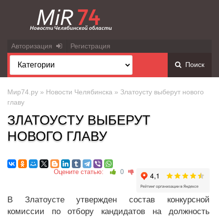
Авторизация
Регистрация
Поиск
Мир74.ру
»
Новости Челябинска
» Златоусту выберут нового
главу
ЗЛАТОУСТУ ВЫБЕРУТ
НОВОГО ГЛАВУ
Оцените статью:
0
В Златоусте утвержден состав конкурсной
комиссии по отбору кандидатов на должность