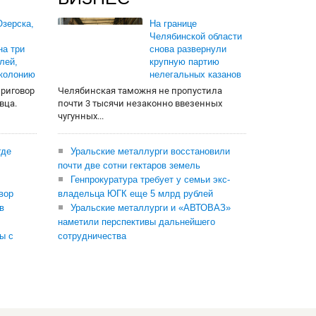
зерска,
На границе
Челябинской области
на три
снова развернули
лей,
крупную партию
 колонию
нелегальных казанов
приговор
Челябинская таможня не пропустила
вца.
почти 3 тысячи незаконно ввезенных
чугунных...
где
Уральские металлурги восстановили
почти две сотни гектаров земель
Генпрокуратура требует у семьи экс-
вор
владельца ЮГК еще 5 млрд рублей
в
Уральские металлурги и «АВТОВАЗ»
наметили перспективы дальнейшего
ы с
сотрудничества