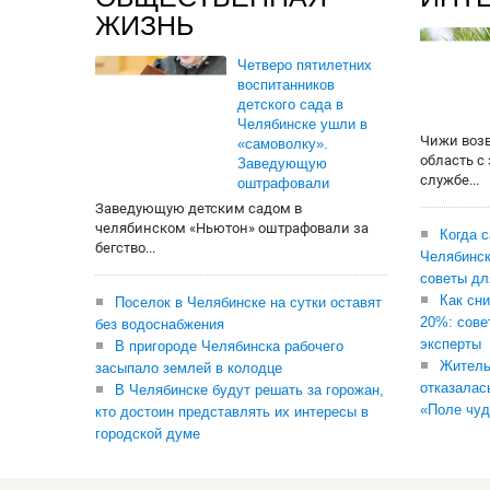
ЖИЗНЬ
Четверо пятилетних
воспитанников
детского сада в
Челябинске ушли в
Чижи воз
«самоволку».
область с
Заведующую
службе...
оштрафовали
Заведующую детским садом в
челябинском «Ньютон» оштрафовали за
Когда 
бегство...
Челябинск
советы дл
Как сни
Поселок в Челябинске на сутки оставят
20%: сове
без водоснабжения
эксперты
В пригороде Челябинска рабочего
Житель
засыпало землей в колодце
отказалас
В Челябинске будут решать за горожан,
«Поле чуд
кто достоин представлять их интересы в
городской думе