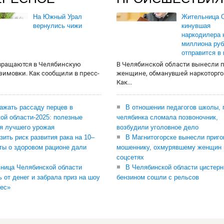
На Южный Урал
Жительница О
вернулись чижи
кинувшая
наркодилера 
миллиона руб
отправится в
вращаются в Челябинскую
В Челябинской области вынесли 
 зимовки. Как сообщили в пресс-
женщине, обманувшей наркоторго
Как...
сажать рассаду перцев в
В отношении педагогов школы, 
ой области-2025: полезные
челябинка сломала позвоночник,
я лучшего урожая
возбудили уголовное дело
зить риск развития рака на 10–
В Магнитогорске вынесли приго
ты о здоровом рационе дали
мошеннику, охмурявшему женщин 
соцсетях
ница Челябинской области
В Челябинской области цистерн
ь от денег и забрала приз на шоу
бензином сошли с рельсов
ес»