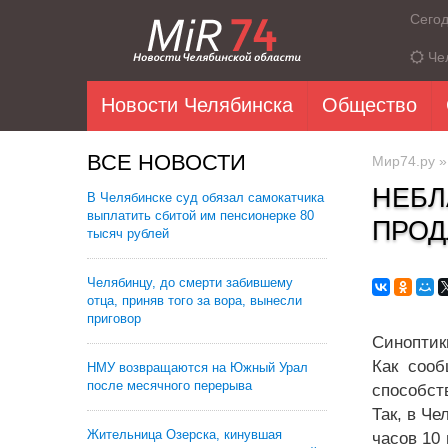
Сего
Че
Новости Челябинска
Общество
ВСЕ НОВОСТИ
Мир74.ру
НЕБЛ
В Челябинске суд обязал самокатчика
выплатить сбитой им пенсионерке 80
ПРОД
тысяч рублей
Челябинцу, до смерти забившему
отца, приняв того за вора, вынесли
приговор
Синоптик
Как сооб
НМУ возвращаются на Южный Урал
после месячного перерыва
способст
Так, в Ч
Жительница Озерска, кинувшая
часов 10