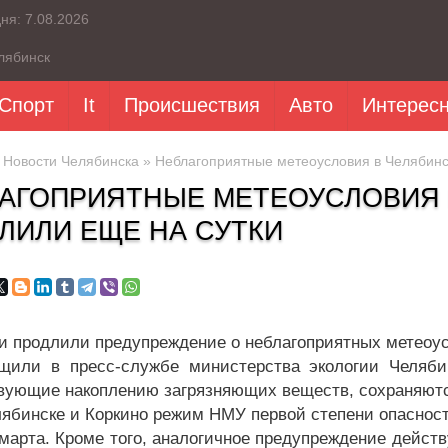
дня:
7.08.2026
лябинск
Спорт
It
Происшествия
Авто
Интерес
»
Новости Челябинска
» Неблагоприятные метеоусловия в Челябинс
АГОПРИЯТНЫЕ МЕТЕОУСЛОВИЯ 
ЛИЛИ ЕЩЕ НА СУТКИ
и продлили предупреждение о неблагоприятных метеоус
щили в пресс-службе министерства экологии Челябин
вующие накоплению загрязняющих веществ, сохраняются 
елябинске и Коркино режим НМУ первой степени опасност
 марта. Кроме того, аналогичное предупреждение действ