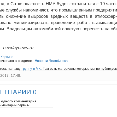
ля, в Сатке опасность НМУ будет сохраняться с 19 часо
ые службы напоминают, что промышленным предприят
ть снижение выбросов вредных веществ в атмосферн
овано минимизировать проведение работ, вызывающи
ы. Владельцам автомобилей советуют пересесть на об
: newdaynews.ru
:
Коркино
ликована в разделах:
Новости Челябинска
тесь на нашу
группу в VK
. Там есть материалы которые мы не публикуем 
2017, 17:48,
ЕНТАРИИ 0
и одного комментария.
мментарий первым!