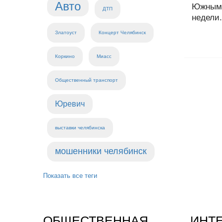
Авто
Южным 
ДТП
недели.
Златоуст
Концерт Челябинск
Коркино
Миасс
Общественный транспорт
Юревич
выставки челябинска
мошенники челябинск
Показать все теги
ОБЩЕСТВЕННАЯ
ИНТ