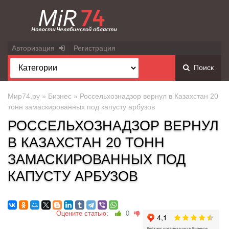
Авторизация
Регистрация
Поиск
Мир74.ру
»
Бизнес
» Россельхознадзор вернул в Казахстан 20
тонн замаскированных под капусту арбузов
РОССЕЛЬХОЗНАДЗОР ВЕРНУЛ
В КАЗАХСТАН 20 ТОНН
ЗАМАСКИРОВАННЫХ ПОД
КАПУСТУ АРБУЗОВ
Оцените статью:
0